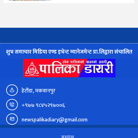
शुभ समाचार मिडिया एण्ड इभेन्ट म्यानेजमेन्ट प्रा.लिद्वारा संचालित
हेटौंडा, मकवानपुर
+९७७ ९८४५२९७००६
newspalikadiary@gmail.com
अध्यक्ष