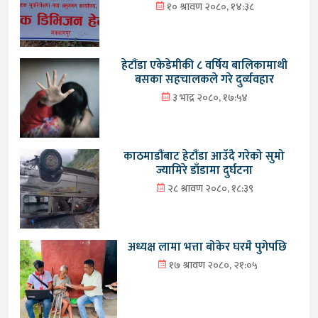
१० श्रावण २०८०, १४:३८
हेटौंडा एकेडेमीकी ८ वर्षिय बालिकामाथी
बसका सहचालकले गरे दुर्व्यवहार
३ भाद्र २०८०, १७:५४
काठमाडौंबाट हेटौंडा आउँदै गरेको सुमो
ज्यामिरे डाँडामा दुर्घटना
२८ श्रावण २०८०, १८:३९
अध्यक्ष लामा भत्ता बोकेर घरमै पुगेपछि
१७ श्रावण २०८०, २१:०५