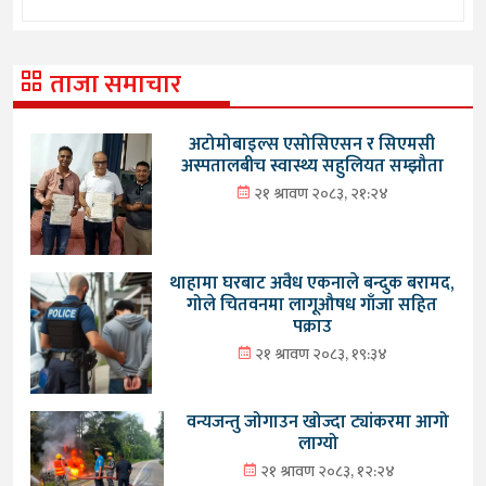
ताजा समाचार
अटोमोबाइल्स एसोसिएसन र सिएमसी
अस्पतालबीच स्वास्थ्य सहुलियत सम्झौता
२१ श्रावण २०८३, २१:२४
थाहामा घरबाट अवैध एकनाले बन्दुक बरामद,
गोले चितवनमा लागूऔषध गाँजा सहित
पक्राउ
२१ श्रावण २०८३, १९:३४
वन्यजन्तु जोगाउन खोज्दा ट्यांकरमा आगो
लाग्यो
२१ श्रावण २०८३, १२:२४