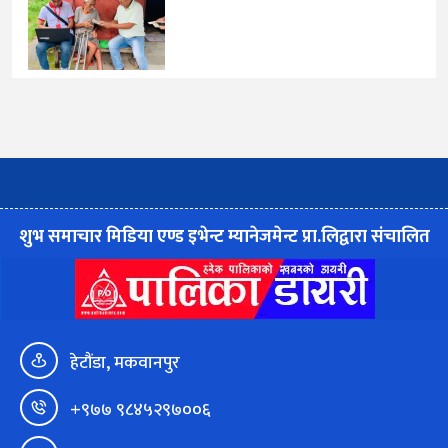
शुभ समाचार मिडिया एण्ड इभेन्ट म्यानेजमेन्ट प्रा.लिद्वारा संचालित
हेटौंडा, मकवानपुर
+९७७ ९८४५२९७००६