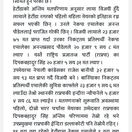
सिमित हुन परेको छ ।
हेटौंडाको अन्तिम मतपरिणाम अनुसार लामा विजयी हुँदै
लामाले हेटौंडा नगरको पहिलो महिला मेयरको इतिहास रच्न
सफल भएकी छिन् । उनले नेकपा एमालेका अनन्त
पौडेललाई पराजित गरेकी छिन् । विजयी लामाले २३ हजार
७५ मत प्राप्त गर्दा उनका निकट्तम प्रतिस्पर्धी नेकपा
एमालेका अनन्तप्रसाद पौडेलले २० हजार ९ सय ८ मत
ल्याए । यस्तै राष्ट्रिय प्रजातन्त्र पार्टी (राप्रपा) का
दिपकबहादुर सिंह २० हजार ५ सय ३१ मत ल्याए ।
उपमेयरमा नेपाली कांग्रेसका राजेश बानीयाँ ३२ हजार ५
सय ९३ मत प्राप्त गर्दै विजयी बने । बानिँयाका निकट्तम
प्रतिस्पर्धी एमालेकी सुमित्रा काफ्लेले २३ हजार ९ सय ६ मत
ल्याउँदा तेश्रो स्थानकी राप्रपाकी इन्दीरा न्यौपानेले ५ हजार
४ सय ८६ मत ल्याईन । मतगणनाको शुरूवाति अवस्थामा
पहिलो, दोस्रो भएर चर्चामा मेयरका उम्मेदवार राप्रपाका
दिपकबहादुर सिंह अन्तिम परिणाममा तेस्रो रहे भने
उपप्रमुखमा राप्रपाकी ईन्दिरा डल्लाकोटी पनि तेस्रोमै रहिन् ।
१९ वटा वडा रहेको हेटौंडामा नेकपा एमालेले ९ वटा वडा