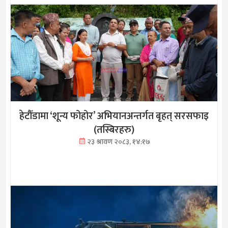
हेटौँडामा ‘शून्य फोहोर’ अभियानअन्तर्गत बृहत् सरसफाइ
(तस्बिरहरु)
२३ श्रावण २०८३, १४:१७