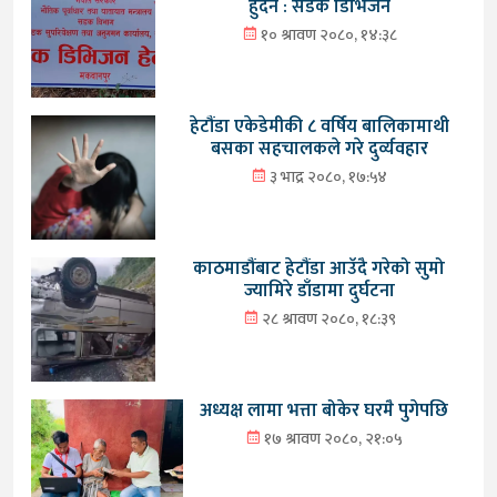
हुँदैन : सडक डिभिजन
१० श्रावण २०८०, १४:३८
हेटौंडा एकेडेमीकी ८ वर्षिय बालिकामाथी
बसका सहचालकले गरे दुर्व्यवहार
३ भाद्र २०८०, १७:५४
काठमाडौंबाट हेटौंडा आउँदै गरेको सुमो
ज्यामिरे डाँडामा दुर्घटना
२८ श्रावण २०८०, १८:३९
अध्यक्ष लामा भत्ता बोकेर घरमै पुगेपछि
१७ श्रावण २०८०, २१:०५