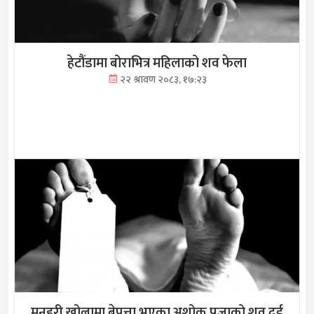
हेटौंडामा बोराभित्र महिलाको शव फेला
२२ श्रावण २०८३, १७:२३
मनहरी खोलामा बेपत्ता भएका अशोक प्रजाको शव दुई