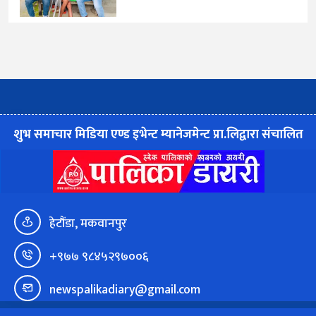
शुभ समाचार मिडिया एण्ड इभेन्ट म्यानेजमेन्ट प्रा.लिद्वारा संचालित
हेटौंडा, मकवानपुर
+९७७ ९८४५२९७००६
newspalikadiary@gmail.com