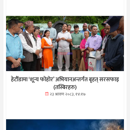
हेटौँडामा ‘शून्य फोहोर’ अभियानअन्तर्गत बृहत् सरसफाइ
(तस्बिरहरु)
२३ श्रावण २०८३, १४:१७