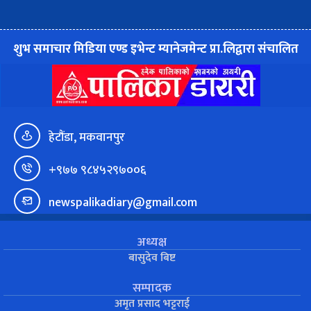
शुभ समाचार मिडिया एण्ड इभेन्ट म्यानेजमेन्ट प्रा.लिद्वारा संचालित
हेटौंडा, मकवानपुर
+९७७ ९८४५२९७००६
newspalikadiary@gmail.com
अध्यक्ष
बासुदेव बिष्ट
सम्पादक
अमृत प्रसाद भट्टराई