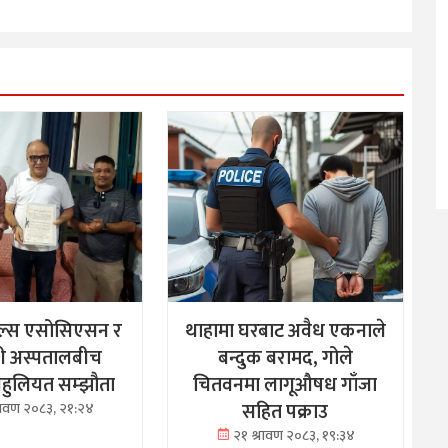
ल्स एसोसिएसन र
थाहामा घरबाट अवैध एकनाले
ी अस्पतालबीच
बन्दुक बरामद, गोले
 सहुलियत सम्झौता
चितवनमा लागूऔषध गाँजा
सहित पक्राउ
्रावण २०८३, २१:२४
२१ श्रावण २०८३, १९:३४