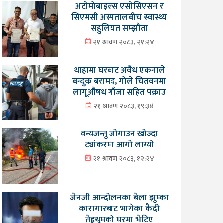
अटोमोबाइल्स एसोसिएसन र
सिएमसी अस्पतालबीच स्वास्थ्य
सहुलियत सम्झौता
२१ श्रावण २०८३, २१:२४
थाहामा घरबाट अवैध एकनाले
बन्दुक बरामद, गोले चितवनमा
लागूऔषध गाँजा सहित पक्राउ
२१ श्रावण २०८३, १९:३४
वन्यजन्तु जोगाउन खोज्दा
ट्यांकरमा आगो लाग्यो
२१ श्रावण २०८३, १२:२४
जेनजी आन्दोलनका बेला झुम्का
कारागारबाट भागेका कैदी
तेह्रथुमको घरमा भेटिए