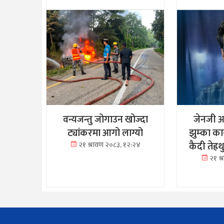
वन्यजन्तु जोगाउन खोज्दा
जेनजी आ
ट्यांकरमा आगो लाग्यो
झुम्का क
कैदी तेह्
२१ श्रावण २०८३, १२:२४
२१ श