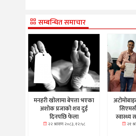
सम्बन्धित समाचार
मनहरी खोलामा बेपत्ता भएका
अटोमोबाइ
अशोक प्रजाको शव दुई
सिएमस
दिनपछि फेला
स्वास्थ्य
२२ श्रावण २०८३, १२:५८
२१ श