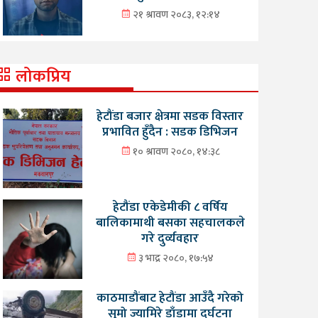
२१ श्रावण २०८३, १२:१४
लोकप्रिय
हेटौंडा बजार क्षेत्रमा सडक विस्तार
प्रभावित हुँदैन : सडक डिभिजन
१० श्रावण २०८०, १४:३८
हेटौंडा एकेडेमीकी ८ वर्षिय
बालिकामाथी बसका सहचालकले
गरे दुर्व्यवहार
३ भाद्र २०८०, १७:५४
काठमाडौंबाट हेटौंडा आउँदै गरेको
सुमो ज्यामिरे डाँडामा दुर्घटना