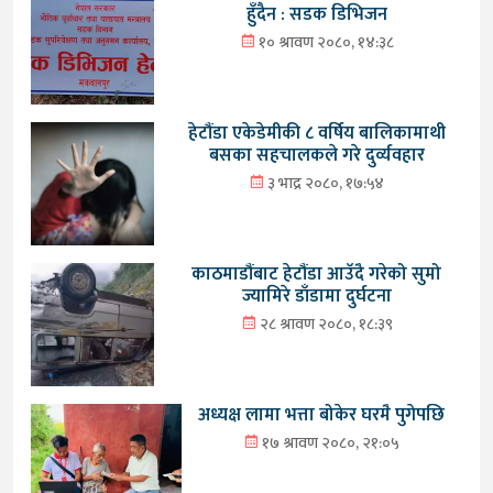
हुँदैन : सडक डिभिजन
१० श्रावण २०८०, १४:३८
हेटौंडा एकेडेमीकी ८ वर्षिय बालिकामाथी
बसका सहचालकले गरे दुर्व्यवहार
३ भाद्र २०८०, १७:५४
काठमाडौंबाट हेटौंडा आउँदै गरेको सुमो
ज्यामिरे डाँडामा दुर्घटना
२८ श्रावण २०८०, १८:३९
अध्यक्ष लामा भत्ता बोकेर घरमै पुगेपछि
१७ श्रावण २०८०, २१:०५