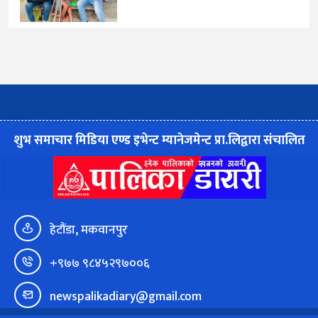
शुभ समाचार मिडिया एण्ड इभेन्ट म्यानेजमेन्ट प्रा.लिद्वारा संचालित
हेटौंडा, मकवानपुर
+९७७ ९८४५२९७००६
newspalikadiary@gmail.com