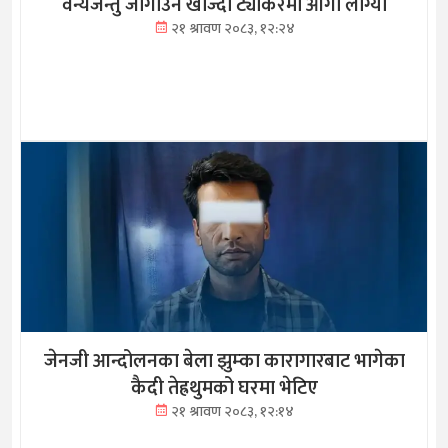
वन्यजन्तु जोगाउन खोज्दा ट्यांकरमा आगो लाग्यो
२१ श्रावण २०८३, १२:२४
जेनजी आन्दोलनका बेला झुम्का कारागारबाट भागेका
कैदी तेह्रथुमको घरमा भेटिए
२१ श्रावण २०८३, १२:१४