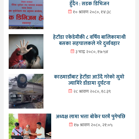
हुँदैन : सडक डिभिजन
१० श्रावण २०८०, १४:३८
हेटौंडा एकेडेमीकी ८ वर्षिय बालिकामाथी
बसका सहचालकले गरे दुर्व्यवहार
३ भाद्र २०८०, १७:५४
काठमाडौंबाट हेटौंडा आउँदै गरेको सुमो
ज्यामिरे डाँडामा दुर्घटना
२८ श्रावण २०८०, १८:३९
अध्यक्ष लामा भत्ता बोकेर घरमै पुगेपछि
१७ श्रावण २०८०, २१:०५