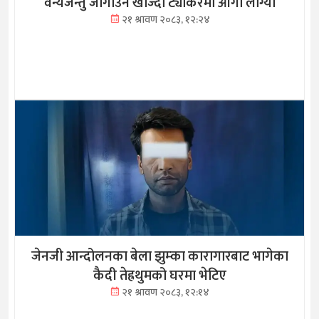
वन्यजन्तु जोगाउन खोज्दा ट्यांकरमा आगो लाग्यो
२१ श्रावण २०८३, १२:२४
जेनजी आन्दोलनका बेला झुम्का कारागारबाट भागेका
कैदी तेह्रथुमको घरमा भेटिए
२१ श्रावण २०८३, १२:१४