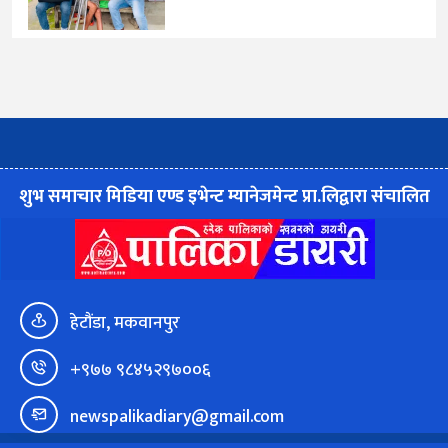
शुभ समाचार मिडिया एण्ड इभेन्ट म्यानेजमेन्ट प्रा.लिद्वारा संचालित
हेटौंडा, मकवानपुर
+९७७ ९८४५२९७००६
newspalikadiary@gmail.com