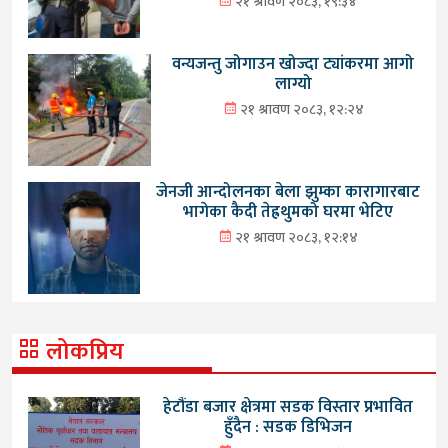
२१ श्रावण २०८३, १९:३४
वन्यजन्तु जोगाउन खोज्दा ट्यांकरमा आगो
लाग्यो
२१ श्रावण २०८३, १२:२४
जेनजी आन्दोलनका बेला झुम्का कारागारबाट
भागेका कैदी तेह्रथुमको घरमा भेटिए
२१ श्रावण २०८३, १२:१४
लोकप्रिय
हेटौंडा बजार क्षेत्रमा सडक विस्तार प्रभावित
हुँदैन : सडक डिभिजन