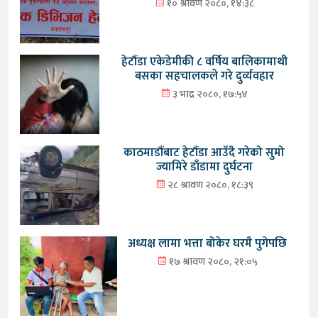
१० श्रावण २०८०, १४:३८
हेटौंडा एकेडेमीकी ८ वर्षिय बालिकामाथी
बसका सहचालकले गरे दुर्व्यवहार
३ भाद्र २०८०, १७:५४
काठमाडौंबाट हेटौंडा आउँदै गरेको सुमो
ज्यामिरे डाँडामा दुर्घटना
२८ श्रावण २०८०, १८:३९
अध्यक्ष लामा भत्ता बोकेर घरमै पुगेपछि
१७ श्रावण २०८०, २१:०५