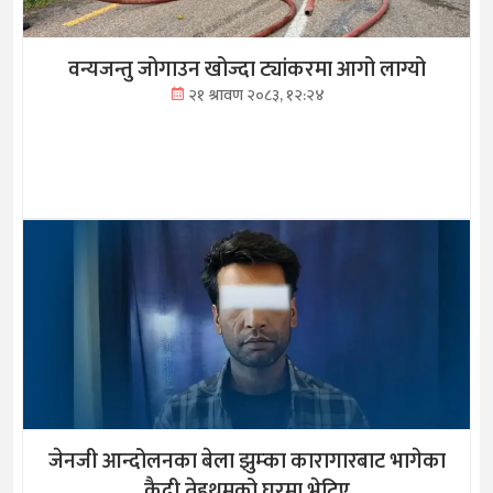
वन्यजन्तु जोगाउन खोज्दा ट्यांकरमा आगो लाग्यो
२१ श्रावण २०८३, १२:२४
जेनजी आन्दोलनका बेला झुम्का कारागारबाट भागेका
कैदी तेह्रथुमको घरमा भेटिए