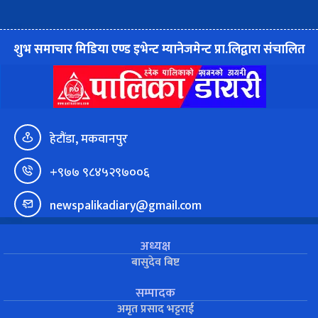
शुभ समाचार मिडिया एण्ड इभेन्ट म्यानेजमेन्ट प्रा.लिद्वारा संचालित
हेटौंडा, मकवानपुर
+९७७ ९८४५२९७००६
newspalikadiary@gmail.com
अध्यक्ष
बासुदेव बिष्ट
सम्पादक
अमृत प्रसाद भट्टराई