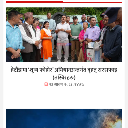
हेटौँडामा ‘शून्य फोहोर’ अभियानअन्तर्गत बृहत् सरसफाइ
(तस्बिरहरु)
२३ श्रावण २०८३, १४:१७