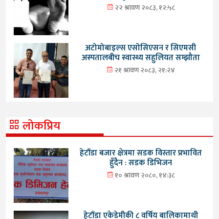
२२ श्रावण २०८३, १२:५८
अटोमोबाइल्स एसोसिएसन र सिएमसी
अस्पतालबीच स्वास्थ्य सहुलियत सम्झौता
२१ श्रावण २०८३, २१:२४
लोकप्रिय
हेटौंडा बजार क्षेत्रमा सडक विस्तार प्रभावित
हुँदैन : सडक डिभिजन
१० श्रावण २०८०, १४:३८
हेटौंडा एकेडेमीकी ८ वर्षिय बालिकामाथी