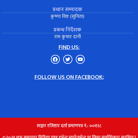
प्रधान सम्पादक
कृष्णा विष्ट (सुनिता)
प्रबन्ध निर्देशक
राम कुमार दानी
FIND US:
FOLLOW US ON FACEBOOK:
सञ्चार रजिष्टार दर्ता प्रमाणपत्र नं.: ००१२८
©२०२१ शुभ समाचार मिडिया एण्ड इभेन्ट म्यानेजमेन्ट प्रा.लिमा सर्वाधिकार सुरक्षित |