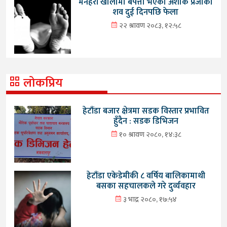
मनहरी खोलामा बेपत्ता भएका अशोक प्रजाको
शव दुई दिनपछि फेला
२२ श्रावण २०८३, १२:५८
लोकप्रिय
हेटौंडा बजार क्षेत्रमा सडक विस्तार प्रभावित
हुँदैन : सडक डिभिजन
१० श्रावण २०८०, १४:३८
हेटौंडा एकेडेमीकी ८ वर्षिय बालिकामाथी
बसका सहचालकले गरे दुर्व्यवहार
३ भाद्र २०८०, १७:५४