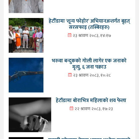
हेटौँडामा ‘शून्य फोहोर’ अभियानअन्तर्गत बृहत्
सरसफाइ (तस्बिरहरु)
२३ श्रावण २०८३, १४:१७
भरुवा बन्दुकको गोली लागेर एक जनाको
मृत्यु, ६ जना पक्राउ
२३ श्रावण २०८३, १०:२८
हेटौंडामा बोराभित्र महिलाको शव फेला
२२ श्रावण २०८३, १७:२३