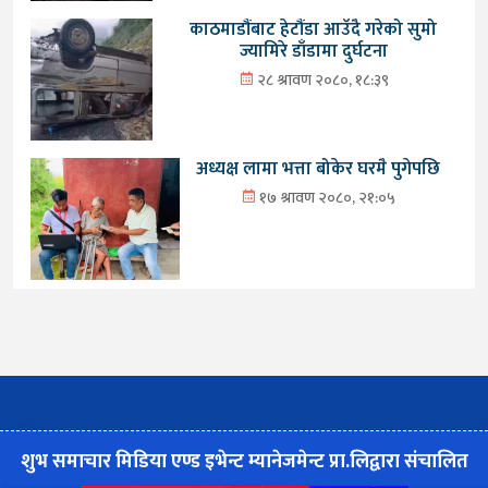
काठमाडौंबाट हेटौंडा आउँदै गरेको सुमो
ज्यामिरे डाँडामा दुर्घटना
२८ श्रावण २०८०, १८:३९
अध्यक्ष लामा भत्ता बोकेर घरमै पुगेपछि
१७ श्रावण २०८०, २१:०५
शुभ समाचार मिडिया एण्ड इभेन्ट म्यानेजमेन्ट प्रा.लिद्वारा संचालित