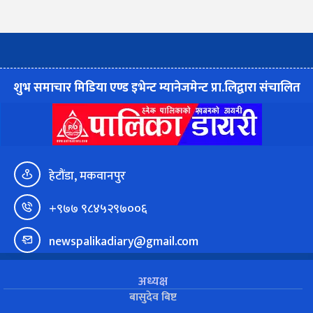
शुभ समाचार मिडिया एण्ड इभेन्ट म्यानेजमेन्ट प्रा.लिद्वारा संचालित
हेटौंडा, मकवानपुर
+९७७ ९८४५२९७००६
newspalikadiary@gmail.com
अध्यक्ष
बासुदेव बिष्ट