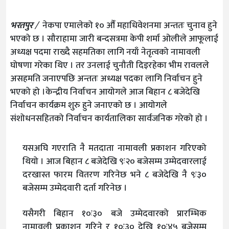
भरतपुर
/
नेकपा एमालेको १० औँ महाधिवेशनमा अन्ततः चुनाव हुने
भएको छ । सौराहामा जारी बन्दसत्रमा केपी शर्मा ओलीले आफूलाई
अध्यक्ष पदमा राख्दै सहमतिका लागि नयाँ नेतृत्वको नामावली
घोषणा गरेका थिए । तर उनलाई चुनौती दिइरहेका भीम रावलले
असहमति जनाएपछि अन्ततः अध्यक्ष पदका लागि निर्वाचन हुने
भएको हो ।केन्द्रीय निर्वाचन आयोगले आज बिहान ८ बजेदेखि
निर्वाचन कार्यक्रम शुरु हुने जनाएको छ । आयोगले
संशोधनसहितको निर्वाचन कार्यतालिका सार्वजनिक गरेको हो ।
यसअघि गएराति नै मतदाता नामावली प्रकाशन गरिएको
थियो । आज बिहान ८ बजेदेखि ९ः२० बजेसम्म उम्मेदवारलाई
दरखास्त फारम वितरण गरिनेछ भने ८ बजेदेखि नै ९ः३०
बजेसम्म उम्मेदवारी दर्ता गरिनेछ ।
यसैगरी बिहान १०ः३० बजे उम्मेदवारको प्रारम्भिक
नामावली प्रकाशन गरिने र १०ः३० देखि १०ः४५ बजेसम्म