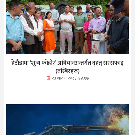
हेटौँडामा ‘शून्य फोहोर’ अभियानअन्तर्गत बृहत् सरसफाइ
(तस्बिरहरु)
२३ श्रावण २०८३, १४:१७