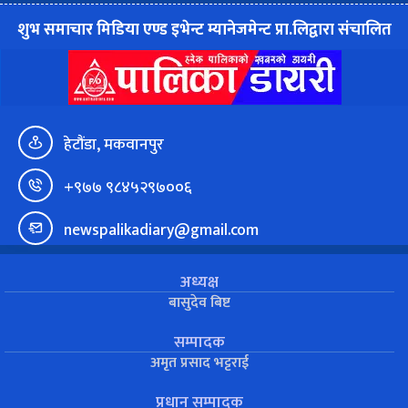
शुभ समाचार मिडिया एण्ड इभेन्ट म्यानेजमेन्ट प्रा.लिद्वारा संचालित
हेटौंडा, मकवानपुर
+९७७ ९८४५२९७००६
newspalikadiary@gmail.com
अध्यक्ष
बासुदेव बिष्ट
सम्पादक
अमृत प्रसाद भट्टराई
प्रधान सम्पादक