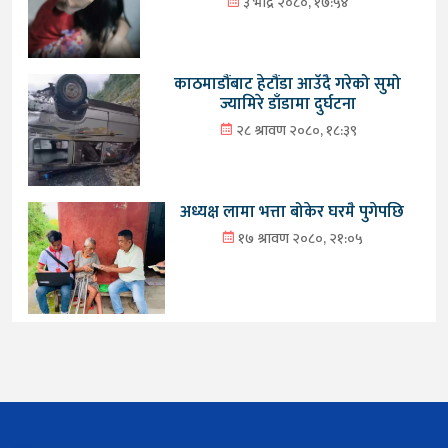
३ भाद्र २०८०, १७:५४
काठमाडौंबाट हेटौंडा आउँदै गरेको सुमो
ज्यामिरे डाँडामा दुर्घटना
२८ श्रावण २०८०, १८:३९
अध्यक्ष लामा भत्ता बोकेर घरमै पुगेपछि
१७ श्रावण २०८०, २१:०५