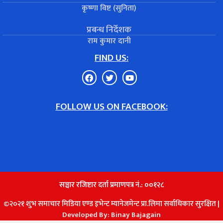
कृष्णा विष्ट (सुनिता)
प्रबन्ध निर्देशक
राम कुमार दानी
FIND US:
FOLLOW US ON FACEBOOK:
सञ्चार रजिष्टार दर्ता प्रमाणपत्र नं.: ००१२८
©२०२१ शुभ समाचार मिडिया एण्ड इभेन्ट म्यानेजमेन्ट प्रा.लिमा सर्वाधिकार सुरक्षित |
Developed By:
Binay Bajagain