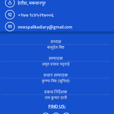
हेटौंडा, मकवानपुर
+९७७ ९८४५२९७००६
newspalikadiary@gmail.com
अध्यक्ष
बासुदेव बिष्ट
सम्पादक
अमृत प्रसाद भट्टराई
प्रधान सम्पादक
कृष्णा विष्ट (सुनिता)
प्रबन्ध निर्देशक
राम कुमार दानी
FIND US: