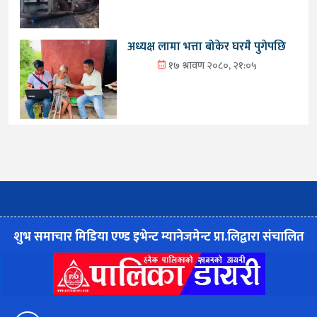
अध्यक्ष लामा भत्ता बोकेर घरमै पुगेपछि
१७ श्रावण २०८०, २१:०५
शुभ समाचार मिडिया एण्ड इभेन्ट म्यानेजमेन्ट प्रा.लिद्वारा संचालित