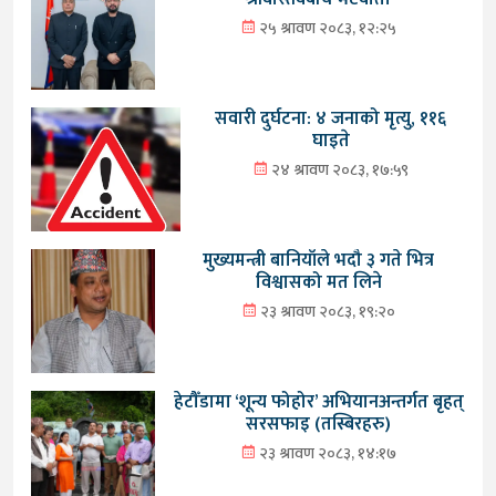
२५ श्रावण २०८३, १२:२५
सवारी दुर्घटना: ४ जनाको मृत्यु, ११६
घाइते
२४ श्रावण २०८३, १७:५९
मुख्यमन्त्री बानियाँले भदौ ३ गते भित्र
विश्वासको मत लिने
२३ श्रावण २०८३, १९:२०
हेटौँडामा ‘शून्य फोहोर’ अभियानअन्तर्गत बृहत्
सरसफाइ (तस्बिरहरु)
२३ श्रावण २०८३, १४:१७