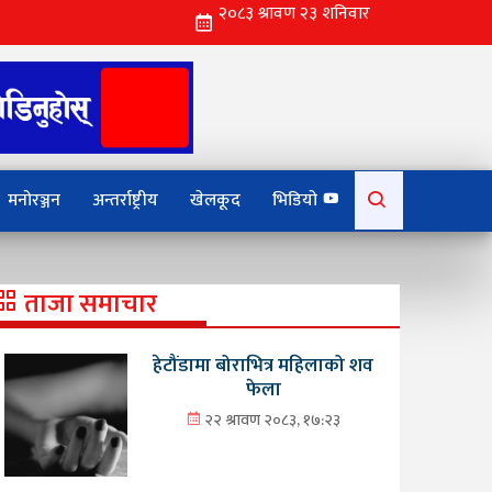
Search
मनोरञ्जन
अन्तर्राष्ट्रीय
खेलकूद
भिडियो
for:
ताजा समाचार
हेटौंडामा बोराभित्र महिलाको शव
फेला
२२ श्रावण २०८३, १७:२३