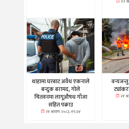
२२ श
थाहामा घरबाट अवैध एकनाले
वन्यजन्त
बन्दुक बरामद, गोले
ट्यांक
चितवनमा लागूऔषध गाँजा
२१ श
सहित पक्राउ
२१ श्रावण २०८३, १९:३४