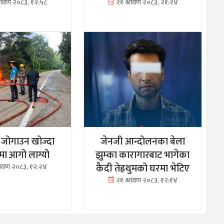
्रावण २०८३, १२:५८
२१ श्रावण २०८३, २१:२४
ु जोगाउन खोज्दा
जेनजी आन्दोलनका बेला
रमा आगो लाग्यो
झुम्का कारागारबाट भागेका
कैदी तेह्रथुमको घरमा भेटिए
्रावण २०८३, १२:२४
२१ श्रावण २०८३, १२:१४