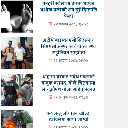
मनहरी खोलामा बेपत्ता भएका
अशोक प्रजाको शव दुई दिनपछि
फेला
२२ श्रावण २०८३, १२:५८
अटोमोबाइल्स एसोसिएसन र
सिएमसी अस्पतालबीच स्वास्थ्य
सहुलियत सम्झौता
२१ श्रावण २०८३, २१:२४
थाहामा घरबाट अवैध एकनाले
बन्दुक बरामद, गोले चितवनमा
लागूऔषध गाँजा सहित पक्राउ
२१ श्रावण २०८३, १९:३४
वन्यजन्तु जोगाउन खोज्दा
ट्यांकरमा आगो लाग्यो
२१ श्रावण २०८३, १२:२४