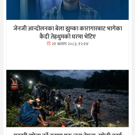
जेनजी आन्दोलनका बेला झुम्का कारागारबाट भागेका
कैदी तेह्रथुमको घरमा भेटिए
२१ श्रावण २०८३, १२:१४