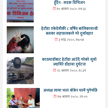
हुँदैन : सडक डिभिजन
१० श्रावण २०८०, १४:३८
हेटौंडा एकेडेमीकी ८ वर्षिय बालिकामाथी
बसका सहचालकले गरे दुर्व्यवहार
३ भाद्र २०८०, १७:५४
काठमाडौंबाट हेटौंडा आउँदै गरेको सुमो
ज्यामिरे डाँडामा दुर्घटना
२८ श्रावण २०८०, १८:३९
अध्यक्ष लामा भत्ता बोकेर घरमै पुगेपछि
१७ श्रावण २०८०, २१:०५