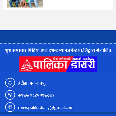
शुभ समाचार मिडिया एण्ड इभेन्ट म्यानेजमेन्ट प्रा.लिद्वारा संचालित
हेटौंडा, मकवानपुर
+९७७ ९८४५२९७००६
newspalikadiary@gmail.com