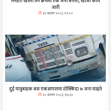
मनहरी खोला तर्ने क्रममा एक जना बेपत्ता, खोजी कार्य
जारी
२१ श्रावण २०८३, १२:०२
दुई यात्रुबाहक बस एकआपसमा ठोक्किँदा ७ जना घाइते
२० श्रावण २०८३, १७:३०