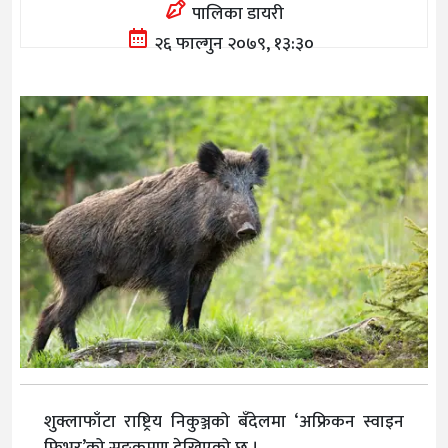
पालिका डायरी
२६ फाल्गुन २०७९, १३:३०
शुक्लाफाँटा राष्ट्रिय निकुञ्जको बँदेलमा ‘अफ्रिकन स्वाइन
फिभर’को सङ्क्रमण देखिएको छ ।