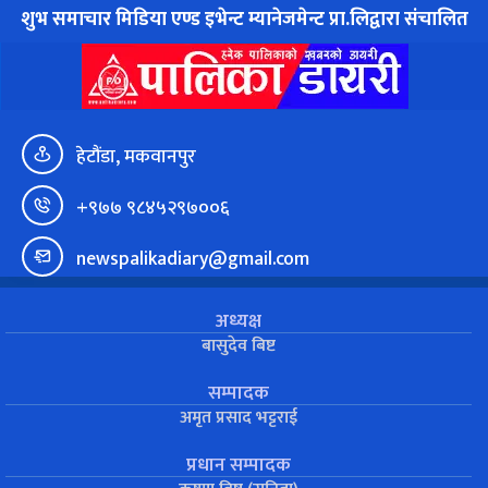
शुभ समाचार मिडिया एण्ड इभेन्ट म्यानेजमेन्ट प्रा.लिद्वारा संचालित
हेटौंडा, मकवानपुर
+९७७ ९८४५२९७००६
newspalikadiary@gmail.com
अध्यक्ष
बासुदेव बिष्ट
सम्पादक
अमृत प्रसाद भट्टराई
प्रधान सम्पादक