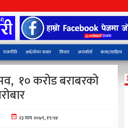
राजनीति
अर्थ/शेयर बजार
विचार
अन्तर्वार्ता
कला/साहित्य
त्सव, १० करोड बराबरको
रोबार
२३ माघ २०७९, १९:५४