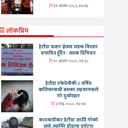
१९ श्रावण २०८३, १७:१६
लोकप्रिय
हेटौंडा बजार क्षेत्रमा सडक विस्तार
प्रभावित हुँदैन : सडक डिभिजन
१० श्रावण २०८०, १४:३८
हेटौंडा एकेडेमीकी ८ वर्षिय
बालिकामाथी बसका सहचालकले
गरे दुर्व्यवहार
३ भाद्र २०८०, १७:५४
काठमाडौंबाट हेटौंडा आउँदै गरेको
सुमो ज्यामिरे डाँडामा दुर्घटना