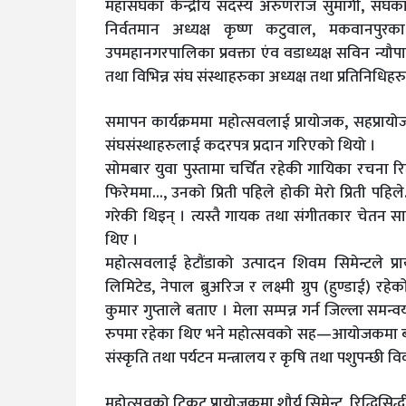
महासंघका केन्द्रीय सदस्य अरुणराज सुमार्गी, संघका पू
निर्वतमान अध्यक्ष कृष्ण कटुवाल, मकवानपुरका 
उपमहानगरपालिका प्रवक्ता एंव वडाध्यक्ष सविन न्यौपान
तथा विभिन्न संघ संस्थाहरुका अध्यक्ष तथा प्रतिनिधि
समापन कार्यक्रममा महोत्सवलाई प्रायोजक, सहप्राय
संघसंस्थाहरुलाई कदरपत्र प्रदान गरिएको थियो ।
सोमबार युवा पुस्तामा चर्चित रहेकी गायिका रचना र
फिरेममा…, उनको प्रिती पहिले होकी मेरो प्रिती पहि
गरेकी थिइन् । त्यस्तै गायक तथा संगीतकार चेतन सा
थिए ।
महोत्सवलाई हेटौंडाको उत्पादन शिवम सिमेन्टले 
लिमिटेड, नेपाल ब्रुअरिज र लक्ष्मी ग्रुप (हुण्डाई)
कुमार गुप्ताले बताए । मेला सम्पन्न गर्न जिल्ला सम
रुपमा रहेका थिए भने महोत्सवको सह—आयोजकमा बागमत
संस्कृति तथा पर्यटन मन्त्रालय र कृषि तथा पशुपन्छी वि
महोत्सवको टिकट प्रायोजकमा शौर्य सिमेन्ट, रिद्धिसिद्धी