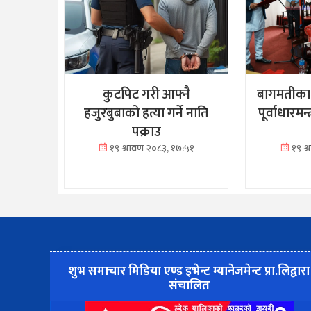
कुटपिट गरी आफ्नै
बागमतीका 
हजुरबुबाको हत्या गर्ने नाति
पूर्वाधारमन्
पक्राउ
१९ श्रावण २०८३, १७:५१
१९ श
शुभ समाचार मिडिया एण्ड इभेन्ट म्यानेजमेन्ट प्रा.लिद्वारा
संचालित