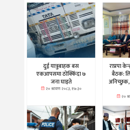
दुई यात्रुबाहक बस
राप्रपा केन
एकआपसमा ठोक्किँदा ७
बैठक: ल
जना घाइते
अनिच्छुक,
२० श्रावण २०८३, १७:३०
२० श