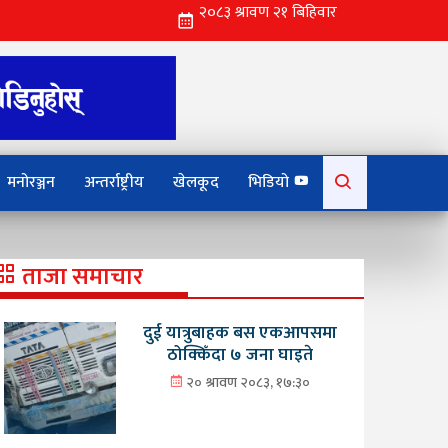
Search
मनोरञ्जन
अन्तर्राष्ट्रीय
खेलकूद
भिडियो
for:
ताजा समाचार
दुई यात्रुबाहक बस एकआपसमा
ठोक्किँदा ७ जना घाइते
२० श्रावण २०८३, १७:३०