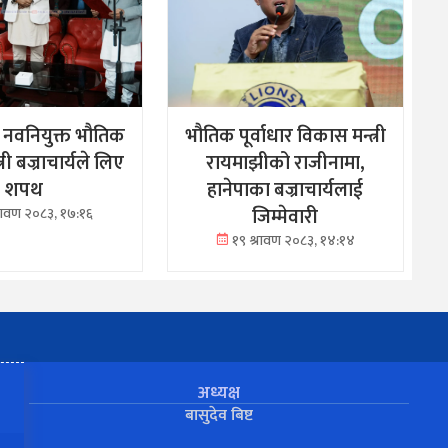
नवनियुक्त भौतिक
भौतिक पूर्वाधार विकास मन्त्री
त्री बज्राचार्यले लिए
रायमाझीको राजीनामा,
शपथ
हानेपाका बज्राचार्यलाई
जिम्मेवारी
्रावण २०८३, १७:१६
१९ श्रावण २०८३, १४:१४
अध्यक्ष
बासुदेव बिष्ट