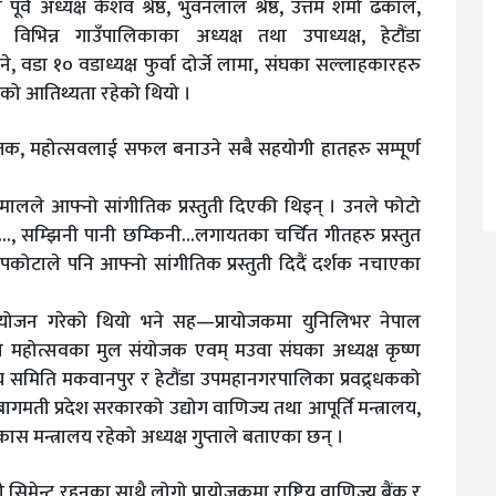
र्व अध्यक्ष केशव श्रेष्ठ, भुवनलाल श्रेष्ठ, उत्तम शर्मा ढकाल,
विभिन्न गाउँपालिकाका अध्यक्ष तथा उपाध्यक्ष, हेटौंडा
े, वडा १० वडाध्यक्ष फुर्वा दोर्जे लामा, संघका सल्लाहकारहरु
हरुको आतिथ्यता रहेको थियो ।
ोजक, महोत्सवलाई सफल बनाउने सबै सहयोगी हातहरु सम्पूर्ण
िमालले आफ्नो सांगीतिक प्रस्तुती दिएकी थिइन् । उनले फोटो
ले…, सम्झिनी पानी छम्किनी…लगायतका चर्चित गीतहरु प्रस्तुत
पकोटाले पनि आफ्नो सांगीतिक प्रस्तुती दिदैं दर्शक नचाएका
प्रायोजन गरेको थियो भने सह—प्रायोजकमा युनिलिभर नेपाल
 रहेको महोत्सवका मुल संयोजक एवम् मउवा संघका अध्यक्ष कृष्ण
न्वय समिति मकवानपुर र हेटौंडा उपमहानगरपालिका प्रवद्र्धकको
ी प्रदेश सरकारको उद्योग वाणिज्य तथा आपूर्ति मन्त्रालय,
कास मन्त्रालय रहेको अध्यक्ष गुप्ताले बताएका छन् ।
 सिमेन्ट रहनुका साथै लोगो प्रायोजकमा राष्ट्रिय वाणिज्य बैंक र