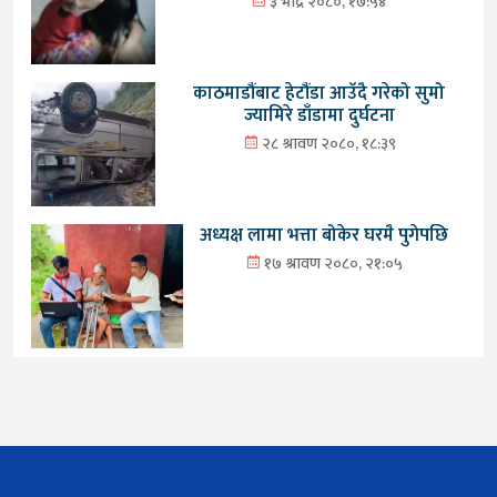
३ भाद्र २०८०, १७:५४
काठमाडौंबाट हेटौंडा आउँदै गरेको सुमो
ज्यामिरे डाँडामा दुर्घटना
२८ श्रावण २०८०, १८:३९
अध्यक्ष लामा भत्ता बोकेर घरमै पुगेपछि
१७ श्रावण २०८०, २१:०५