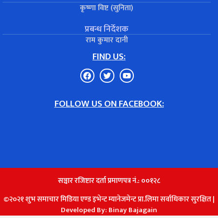
कृष्णा विष्ट (सुनिता)
प्रबन्ध निर्देशक
राम कुमार दानी
FIND US:
FOLLOW US ON FACEBOOK:
सञ्चार रजिष्टार दर्ता प्रमाणपत्र नं.: ००१२८
©२०२१ शुभ समाचार मिडिया एण्ड इभेन्ट म्यानेजमेन्ट प्रा.लिमा सर्वाधिकार सुरक्षित |
Developed By:
Binay Bajagain