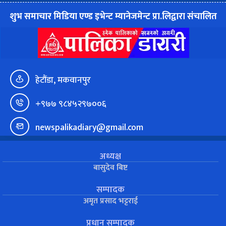
शुभ समाचार मिडिया एण्ड इभेन्ट म्यानेजमेन्ट प्रा.लिद्वारा संचालित
हेटौंडा, मकवानपुर
+९७७ ९८४५२९७००६
newspalikadiary@gmail.com
अध्यक्ष
बासुदेव बिष्ट
सम्पादक
अमृत प्रसाद भट्टराई
प्रधान सम्पादक