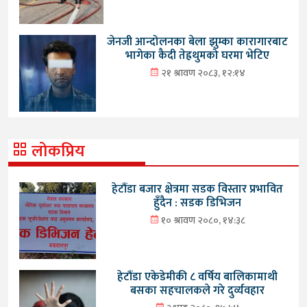
जेनजी आन्दोलनका बेला झुम्का कारागारबाट
भागेका कैदी तेह्रथुमको घरमा भेटिए
२१ श्रावण २०८३, १२:१४
लोकप्रिय
हेटौंडा बजार क्षेत्रमा सडक विस्तार प्रभावित
हुँदैन : सडक डिभिजन
१० श्रावण २०८०, १४:३८
हेटौंडा एकेडेमीकी ८ वर्षिय बालिकामाथी
बसका सहचालकले गरे दुर्व्यवहार