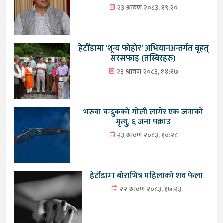
२३ श्रावण २०८३, १९:२०
हेटौँडामा ‘शून्य फोहोर’ अभियानअन्तर्गत बृहत्
सरसफाइ (तस्बिरहरु)
२३ श्रावण २०८३, १४:१७
भरुवा बन्दुकको गोली लागेर एक जनाको
मृत्यु, ६ जना पक्राउ
२३ श्रावण २०८३, १०:२८
हेटौंडामा बोराभित्र महिलाको शव फेला
२२ श्रावण २०८३, १७:२३