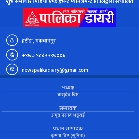
शुभ समाचार मिडिया एण्ड इभेन्ट म्यानेजमेन्ट प्रा.लिद्वारा संचालित
हेटौंडा, मकवानपुर
+९७७ ९८४५२९७००६
newspalikadiary@gmail.com
अध्यक्ष
बासुदेव बिष्ट
सम्पादक
अमृत प्रसाद भट्टराई
प्रधान सम्पादक
कृष्णा विष्ट (सुनिता)