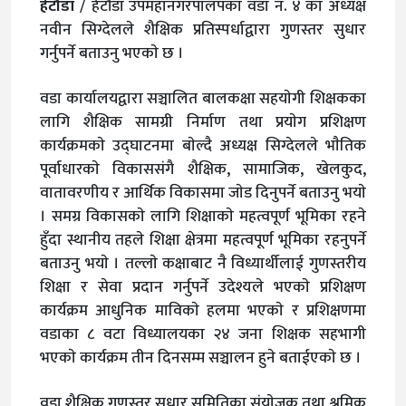
हेटौंडा
/ हेटौंडा उपमहानगरपालपका वडा नं. ४ का अध्यक्ष
नवीन सिग्देलले शैक्षिक प्रतिस्पर्धाद्वारा गुणस्तर सुधार
गर्नुपर्ने बताउनु भएकाे छ ।
वडा कार्यालयद्वारा सञ्चालित बालकक्षा सहयाेगी शिक्षकका
लागि शैक्षिक सामग्री निर्माण तथा प्रयाेग प्रशिक्षण
कार्यक्रमकाे उद्घाटनमा बाेल्दै अध्यक्ष सिग्देलले भाैतिक
पूर्वाधारकाे विकाससंगै शैक्षिक, सामाजिक, खेलकुद,
वातावरणीय र आर्थिक विकासमा जाेड दिनुपर्ने बताउनु भयाे
। समग्र विकासकाे लागि शिक्षाकाे महत्वपूर्ण भूमिका रहने
हुँदा स्थानीय तहले शिक्षा क्षेत्रमा महत्वपूर्ण भूमिका रहनुपर्ने
बताउनु भयाे । तल्लाे कक्षाबाट नै विध्यार्थीलाई गुणस्तरीय
शिक्षा र सेवा प्रदान गर्नुपर्ने उदेश्यले भएकाे प्रशिक्षण
कार्यक्रम आधुनिक माविकाे हलमा भएकाे र प्रशिक्षणमा
वडाका ८ वटा विध्यालयका २४ जना शिक्षक सहभागी
भएकाे कार्यक्रम तीन दिनसम्म सञ्चालन हुने बताईएकाे छ ।
वडा शैक्षिक गुणस्तर सुधार समितिका संयाेजक तथा श्रमिक