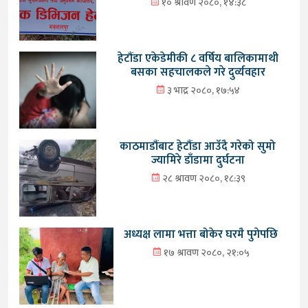
१० श्रावण २०८०, १४:३८
हेटौंडा एकेडेमीकी ८ वर्षिय बालिकामाथी
बसका सहचालकले गरे दुर्व्यवहार
३ भाद्र २०८०, १७:५४
काठमाडौंबाट हेटौंडा आउँदै गरेको सुमो
ज्यामिरे डाँडामा दुर्घटना
२८ श्रावण २०८०, १८:३९
अध्यक्ष लामा भत्ता बोकेर घरमै पुगेपछि
१७ श्रावण २०८०, २१:०५