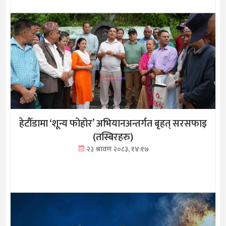
हेटौँडामा ‘शून्य फोहोर’ अभियानअन्तर्गत बृहत् सरसफाइ
(तस्बिरहरु)
२३ श्रावण २०८३, १४:१७