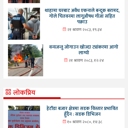
थाहामा घरबाट अवैध एकनाले बन्दुक बरामद,
गोले चितवनमा लागूऔषध गाँजा सहित
पक्राउ
२१ श्रावण २०८३, १९:३४
वन्यजन्तु जोगाउन खोज्दा ट्यांकरमा आगो
लाग्यो
२१ श्रावण २०८३, १२:२४
लोकप्रिय
हेटौंडा बजार क्षेत्रमा सडक विस्तार प्रभावित
हुँदैन : सडक डिभिजन
१० श्रावण २०८०, १४:३८