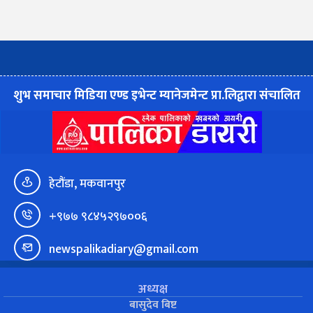
शुभ समाचार मिडिया एण्ड इभेन्ट म्यानेजमेन्ट प्रा.लिद्वारा संचालित
हेटौंडा, मकवानपुर
+९७७ ९८४५२९७००६
newspalikadiary@gmail.com
अध्यक्ष
बासुदेव बिष्ट