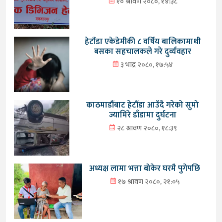
१० श्रावण २०८०, १४:३८
हेटौंडा एकेडेमीकी ८ वर्षिय बालिकामाथी
बसका सहचालकले गरे दुर्व्यवहार
३ भाद्र २०८०, १७:५४
काठमाडौंबाट हेटौंडा आउँदै गरेको सुमो
ज्यामिरे डाँडामा दुर्घटना
२८ श्रावण २०८०, १८:३९
अध्यक्ष लामा भत्ता बोकेर घरमै पुगेपछि
१७ श्रावण २०८०, २१:०५