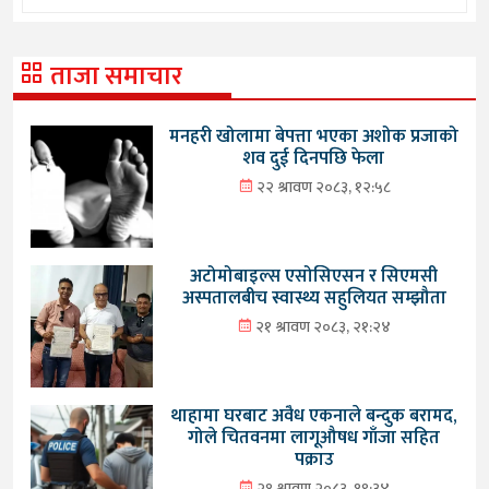
ताजा समाचार
मनहरी खोलामा बेपत्ता भएका अशोक प्रजाको
शव दुई दिनपछि फेला
२२ श्रावण २०८३, १२:५८
अटोमोबाइल्स एसोसिएसन र सिएमसी
अस्पतालबीच स्वास्थ्य सहुलियत सम्झौता
२१ श्रावण २०८३, २१:२४
थाहामा घरबाट अवैध एकनाले बन्दुक बरामद,
गोले चितवनमा लागूऔषध गाँजा सहित
पक्राउ
२१ श्रावण २०८३, १९:३४