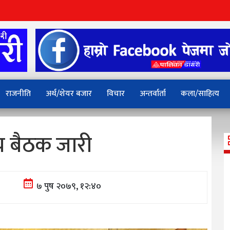
राजनीति
अर्थ/शेयर बजार
विचार
अन्तर्वार्ता
कला/साहित्य
य बैठक जारी
७ पुष २०७९, १२:४०