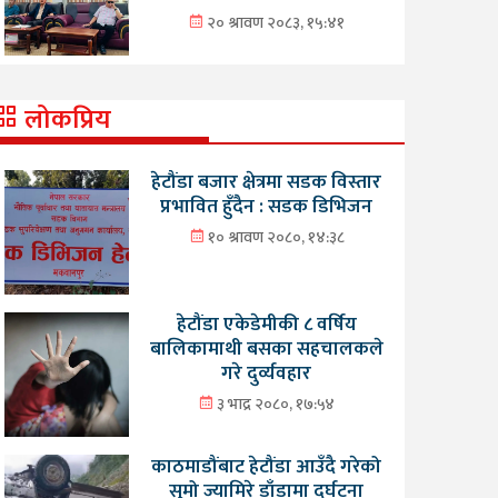
२० श्रावण २०८३, १५:४१
लोकप्रिय
हेटौंडा बजार क्षेत्रमा सडक विस्तार
प्रभावित हुँदैन : सडक डिभिजन
१० श्रावण २०८०, १४:३८
हेटौंडा एकेडेमीकी ८ वर्षिय
बालिकामाथी बसका सहचालकले
गरे दुर्व्यवहार
३ भाद्र २०८०, १७:५४
काठमाडौंबाट हेटौंडा आउँदै गरेको
सुमो ज्यामिरे डाँडामा दुर्घटना