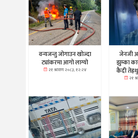
वन्यजन्तु जोगाउन खोज्दा
जेनजी आ
ट्यांकरमा आगो लाग्यो
झुम्का क
कैदी तेह्
२१ श्रावण २०८३, १२:२४
२१ श