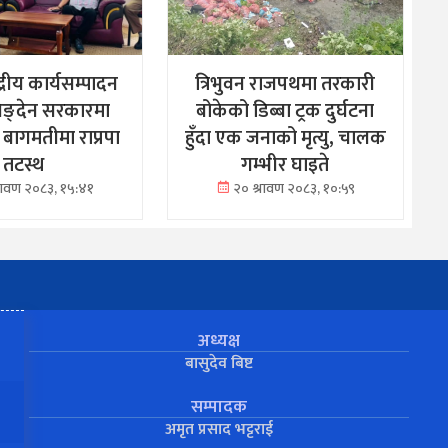
्द्रीय कार्यसम्पादन
त्रिभुवन राजपथमा तरकारी
िङ्देन सरकारमा
बोकेको डिब्बा ट्रक दुर्घटना
 बागमतीमा राप्रपा
हुँदा एक जनाको मृत्यु, चालक
तटस्थ
गम्भीर घाइते
्रावण २०८३, १५:४१
२० श्रावण २०८३, १०:५९
अध्यक्ष
बासुदेव बिष्ट
सम्पादक
अमृत प्रसाद भट्टराई