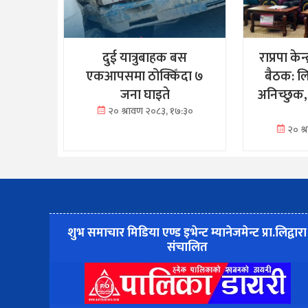
दुई यात्रुबाहक बस
राप्रपा केन
एकआपसमा ठोक्किँदा ७
बैठक: ल
जना घाइते
अनिच्छुक,
२० श्रावण २०८३, १७:३०
२० श
शुभ समाचार मिडिया एण्ड इभेन्ट म्यानेजमेन्ट प्रा.लिद्वारा
संचालित