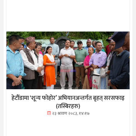
हेटौँडामा ‘शून्य फोहोर’ अभियानअन्तर्गत बृहत् सरसफाइ
(तस्बिरहरु)
२३ श्रावण २०८३, १४:१७