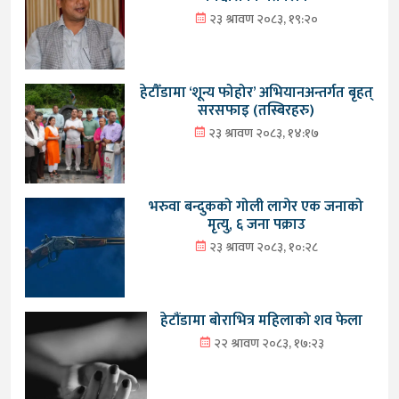
२३ श्रावण २०८३, १९:२०
हेटौँडामा ‘शून्य फोहोर’ अभियानअन्तर्गत बृहत्
सरसफाइ (तस्बिरहरु)
२३ श्रावण २०८३, १४:१७
भरुवा बन्दुकको गोली लागेर एक जनाको
मृत्यु, ६ जना पक्राउ
२३ श्रावण २०८३, १०:२८
हेटौंडामा बोराभित्र महिलाको शव फेला
२२ श्रावण २०८३, १७:२३