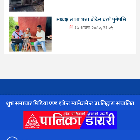
अध्यक्ष लामा भत्ता बोकेर घरमै पुगेपछि
१७ श्रावण २०८०, २१:०५
शुभ समाचार मिडिया एण्ड इभेन्ट म्यानेजमेन्ट प्रा.लिद्वारा संचालित