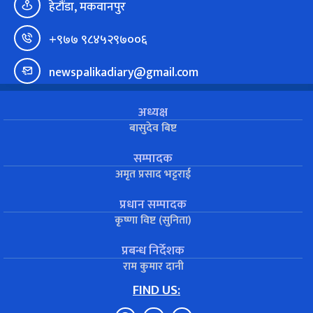
हेटौंडा, मकवानपुर
+९७७ ९८४५२९७००६
newspalikadiary@gmail.com
अध्यक्ष
बासुदेव बिष्ट
सम्पादक
अमृत प्रसाद भट्टराई
प्रधान सम्पादक
कृष्णा विष्ट (सुनिता)
प्रबन्ध निर्देशक
राम कुमार दानी
FIND US: