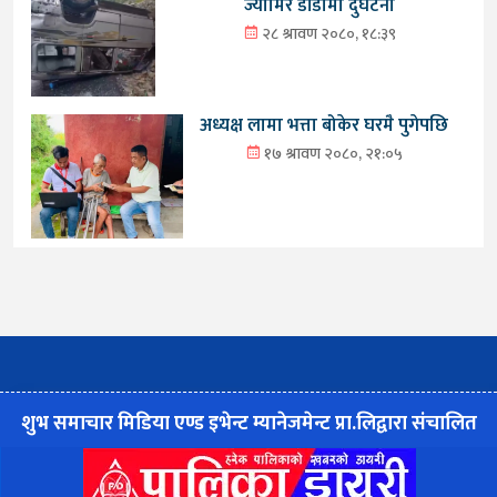
ज्यामिरे डाँडामा दुर्घटना
२८ श्रावण २०८०, १८:३९
अध्यक्ष लामा भत्ता बोकेर घरमै पुगेपछि
१७ श्रावण २०८०, २१:०५
शुभ समाचार मिडिया एण्ड इभेन्ट म्यानेजमेन्ट प्रा.लिद्वारा संचालित