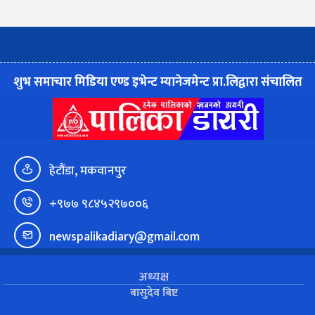
शुभ समाचार मिडिया एण्ड इभेन्ट म्यानेजमेन्ट प्रा.लिद्वारा संचालित
हेटौंडा, मकवानपुर
+९७७ ९८४५२९७००६
newspalikadiary@gmail.com
अध्यक्ष
बासुदेव बिष्ट