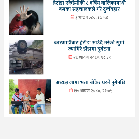
हेटौंडा एकेडेमीकी ८ वर्षिय बालिकामाथी
बसका सहचालकले गरे दुर्व्यवहार
३ भाद्र २०८०, १७:५४
काठमाडौंबाट हेटौंडा आउँदै गरेको सुमो
ज्यामिरे डाँडामा दुर्घटना
२८ श्रावण २०८०, १८:३९
अध्यक्ष लामा भत्ता बोकेर घरमै पुगेपछि
१७ श्रावण २०८०, २१:०५