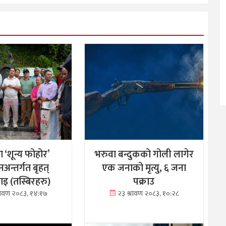
मा ‘शून्य फोहोर’
भरुवा बन्दुकको गोली लागेर
अन्तर्गत बृहत्
एक जनाको मृत्यु, ६ जना
 (तस्बिरहरु)
पक्राउ
्रावण २०८३, १४:१७
२३ श्रावण २०८३, १०:२८