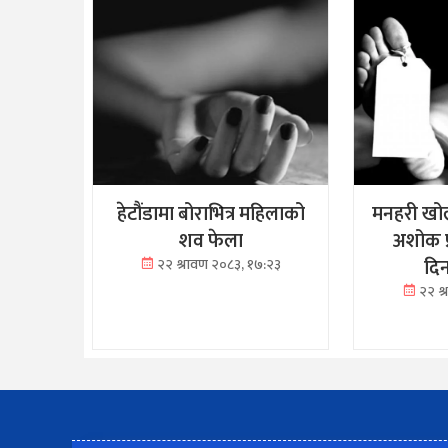
हेटौंडामा बोराभित्र महिलाको
मनहरी खोल
शव फेला
अशोक प
दि
२२ श्रावण २०८३, १७:२३
२२ श