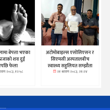
ामा बेपत्ता भएका
अटोमोबाइल्स एसोसिएसन र
्रजाको शव दुई
सिएमसी अस्पतालबीच
नपछि फेला
स्वास्थ्य सहुलियत सम्झौता
्रावण २०८३, १२:५८
२१ श्रावण २०८३, २१:२४