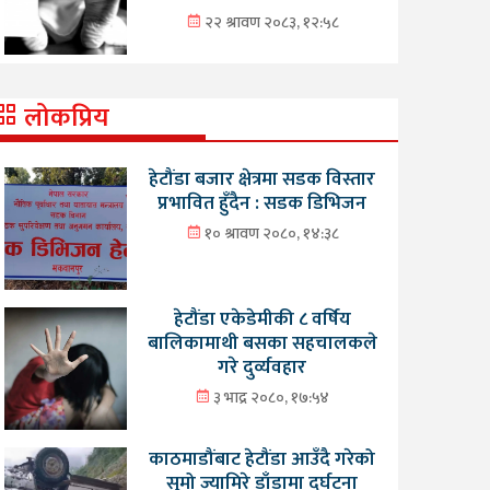
२२ श्रावण २०८३, १२:५८
लोकप्रिय
हेटौंडा बजार क्षेत्रमा सडक विस्तार
प्रभावित हुँदैन : सडक डिभिजन
१० श्रावण २०८०, १४:३८
हेटौंडा एकेडेमीकी ८ वर्षिय
बालिकामाथी बसका सहचालकले
गरे दुर्व्यवहार
३ भाद्र २०८०, १७:५४
काठमाडौंबाट हेटौंडा आउँदै गरेको
सुमो ज्यामिरे डाँडामा दुर्घटना