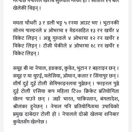
गरेपछि नेपालले खराब सुरुवात गरेको हो । सीताले १५ बल
खेलेकी थिइन् ।
ममता चौधरी ३ र डली भट्ट ५ रनमा आउट भए । भुटानकी
सोनम पाल्डनले ४ ओभरमा १ मेडनसहित १३ रन खर्चेर ४
विकेट लिइन् । अञ्जु गुरुङले ४ ओभरमा १२ रन खर्चेर १
विकेट लिइन् । टाँसी चेकीले ४ ओभरमा १८ रन खर्चेर १
विकेट लिइन् ।
समूह बी मा नेपाल, हङकङ, कुवेत, भुटान र बहराइन छन् ।
समूह ए मा युएई, मलेसिया, ओमान, कतार र सिंगापुर छन् ।
शीर्ष दुई दुई टोली सेमिफाइनलमा पुग्नेछन् । फाइनल पुग्ने
दुई टोली एसिया कप महिला टि२० क्रिकेट प्रतियोगिता
खेल्न पाउने छन् । जहाँ भारत, पाकिस्तान, बंगलादेश,
श्रीलंका हुनेछन् । नेपाल पनि प्रतियोगितामा उपाधिको
प्रमुख दाबेदार टोली हो । नेपालले दोस्रो खेलमा शनिबार
कुवेतसँग खेल्नेछ ।