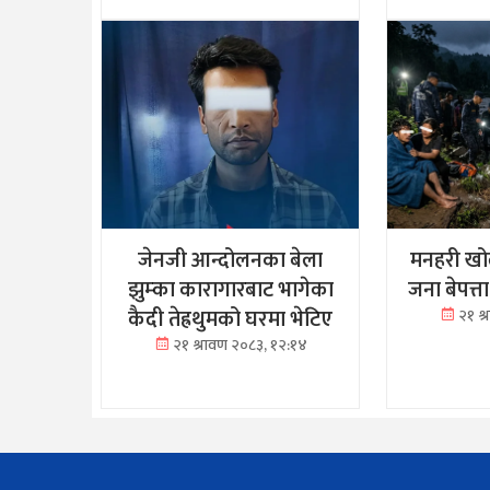
जेनजी आन्दोलनका बेला
मनहरी खोल
झुम्का कारागारबाट भागेका
जना बेपत्त
कैदी तेह्रथुमको घरमा भेटिए
२१ श
२१ श्रावण २०८३, १२:१४