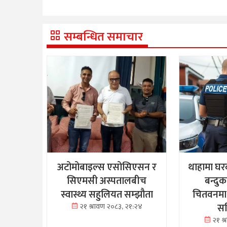
सम्बन्धित समाचार
अटोमोबाइल्स एसोसिएसन र
थाहामा घर
सिएमसी अस्पतालबीच
बन्दु
स्वास्थ्य सहुलियत सम्झौता
चितवनमा
सह
२१ श्रावण २०८३, २१:२४
२१ श