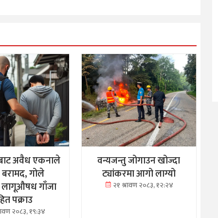
बाट अवैध एकनाले
वन्यजन्तु जोगाउन खोज्दा
क बरामद, गोले
ट्यांकरमा आगो लाग्यो
 लागूऔषध गाँजा
२१ श्रावण २०८३, १२:२४
ित पक्राउ
्रावण २०८३, १९:३४