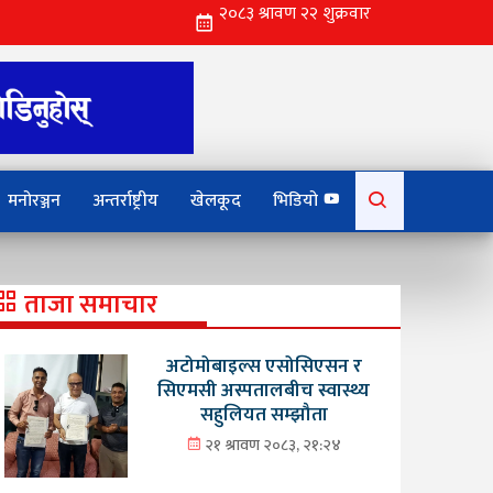
Search
मनोरञ्जन
अन्तर्राष्ट्रीय
खेलकूद
भिडियो
for:
ताजा समाचार
अटोमोबाइल्स एसोसिएसन र
सिएमसी अस्पतालबीच स्वास्थ्य
सहुलियत सम्झौता
२१ श्रावण २०८३, २१:२४