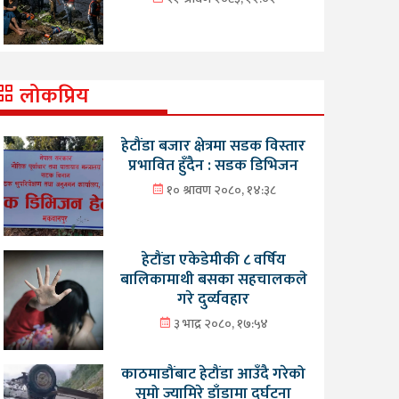
लोकप्रिय
हेटौंडा बजार क्षेत्रमा सडक विस्तार
प्रभावित हुँदैन : सडक डिभिजन
१० श्रावण २०८०, १४:३८
हेटौंडा एकेडेमीकी ८ वर्षिय
बालिकामाथी बसका सहचालकले
गरे दुर्व्यवहार
३ भाद्र २०८०, १७:५४
काठमाडौंबाट हेटौंडा आउँदै गरेको
सुमो ज्यामिरे डाँडामा दुर्घटना