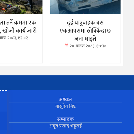
ा तर्ने क्रममा एक
दुई यात्रुबाहक बस
ा, खोजी कार्य जारी
एकआपसमा ठोक्किँदा ७
जना घाइते
्रावण २०८३, १२:०२
२० श्रावण २०८३, १७:३०
अध्यक्ष
बासुदेव बिष्ट
सम्पादक
अमृत प्रसाद भट्टराई