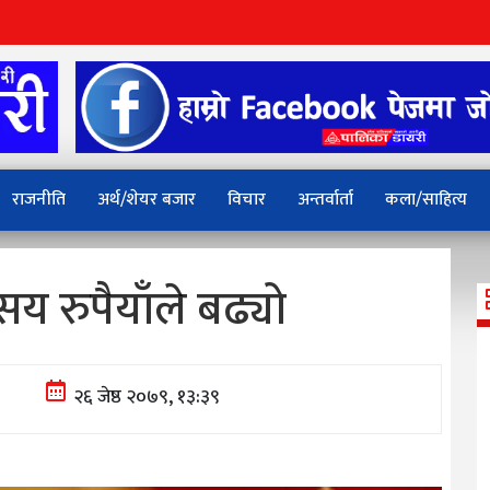
राजनीति
अर्थ/शेयर बजार
विचार
अन्तर्वार्ता
कला/साहित्य
य रुपैयाँले बढ्यो
२६ जेष्ठ २०७९, १३:३९