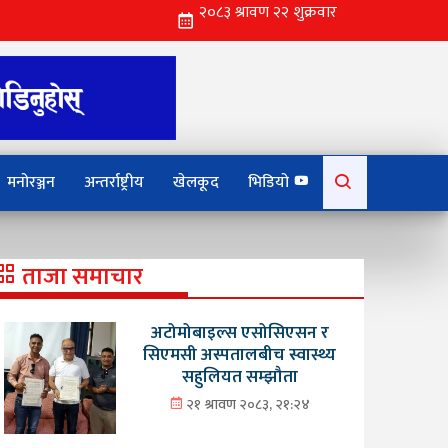
Search
मनोरञ्जन
अन्तर्राष्ट्रीय
खेलकूद
भिडियो
for:
ताजा समाचार
अटोमोबाइल्स एसोसिएसन र
सिएमसी अस्पतालबीच स्वास्थ्य
सहुलियत सम्झौता
२१ श्रावण २०८३, २१:२४