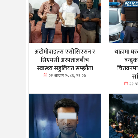
अटोमोबाइल्स एसोसिएसन र
थाहामा घर
सिएमसी अस्पतालबीच
बन्दु
स्वास्थ्य सहुलियत सम्झौता
चितवनमा
सह
२१ श्रावण २०८३, २१:२४
२१ श