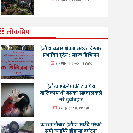
लोकप्रिय
हेटौंडा बजार क्षेत्रमा सडक विस्तार
प्रभावित हुँदैन : सडक डिभिजन
१० श्रावण २०८०, १४:३८
हेटौंडा एकेडेमीकी ८ वर्षिय
बालिकामाथी बसका सहचालकले
गरे दुर्व्यवहार
३ भाद्र २०८०, १७:५४
काठमाडौंबाट हेटौंडा आउँदै गरेको
सुमो ज्यामिरे डाँडामा दुर्घटना