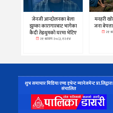
जेनजी आन्दोलनका बेला
मनहरी खोल
झुम्का कारागारबाट भागेका
जना बेपत्त
कैदी तेह्रथुमको घरमा भेटिए
२१ श
२१ श्रावण २०८३, १२:१४
शुभ समाचार मिडिया एण्ड इभेन्ट म्यानेजमेन्ट प्रा.लिद्वारा
संचालित