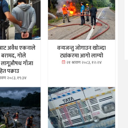
बाट अवैध एकनाले
वन्यजन्तु जोगाउन खोज्दा
क बरामद, गोले
ट्यांकरमा आगो लाग्यो
 लागूऔषध गाँजा
२१ श्रावण २०८३, १२:२४
ित पक्राउ
्रावण २०८३, १९:३४