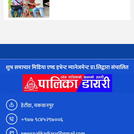
शुभ समाचार मिडिया एण्ड इभेन्ट म्यानेजमेन्ट प्रा.लिद्वारा संचालित
हेटौंडा, मकवानपुर
+९७७ ९८४५२९७००६
newspalikadiary@gmail.com