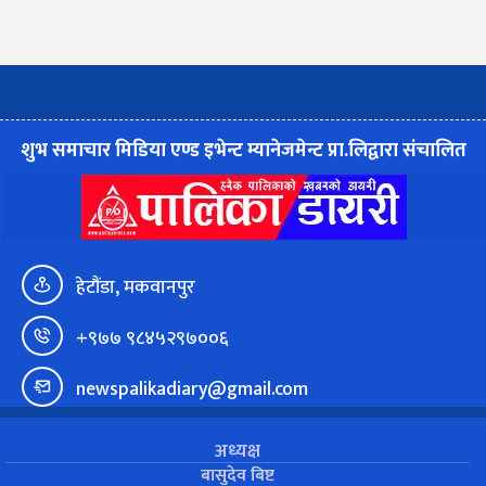
शुभ समाचार मिडिया एण्ड इभेन्ट म्यानेजमेन्ट प्रा.लिद्वारा संचालित
हेटौंडा, मकवानपुर
+९७७ ९८४५२९७००६
newspalikadiary@gmail.com
अध्यक्ष
बासुदेव बिष्ट