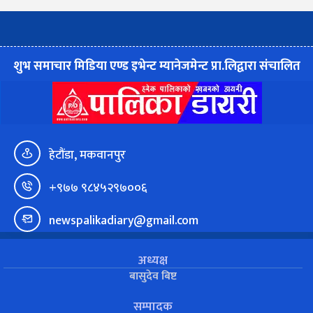
शुभ समाचार मिडिया एण्ड इभेन्ट म्यानेजमेन्ट प्रा.लिद्वारा संचालित
हेटौंडा, मकवानपुर
+९७७ ९८४५२९७००६
newspalikadiary@gmail.com
अध्यक्ष
बासुदेव बिष्ट
सम्पादक