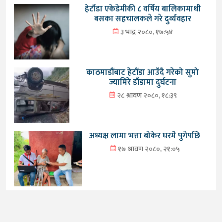
हेटौंडा एकेडेमीकी ८ वर्षिय बालिकामाथी
बसका सहचालकले गरे दुर्व्यवहार
३ भाद्र २०८०, १७:५४
काठमाडौंबाट हेटौंडा आउँदै गरेको सुमो
ज्यामिरे डाँडामा दुर्घटना
२८ श्रावण २०८०, १८:३९
अध्यक्ष लामा भत्ता बोकेर घरमै पुगेपछि
१७ श्रावण २०८०, २१:०५