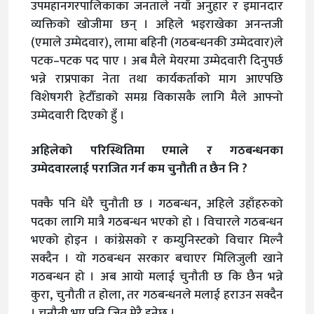
उपमहानगरपालिकाका जनताले नयाँ अनुहार र इमानदार
व्यक्तिको खोजीमा छन् । अहिले भइराखेका अनन्तजी
(एमाले उम्मेदवार), लामा बहिनी (गठबन्धनकी उम्मेदवार)ले
पटक–पटक पद पाए । अब मैले मेयरमा उम्मेदवारी दिनुपर्छ
भन्ने राप्रपाका नेता तथा कार्यकर्ताको माग आएपछि
विशेषगरी हेटौँडाको समग्र विकासकै लागि मैले आफ्नो
उम्मेदवारी दिएको हुँ ।
अहिलेको परिस्थितिमा एमाले र गठबन्धनका
उम्मेदवारलाई पराजित गर्न कम चुनौती त छैन नि ?
पक्कै पनि धेरै चुनौती छ । गठबन्धन, अहिले उहाँहरुको
पदका लागि मात्रै गठबन्धन भएको हो । विचारले गठबन्धन
भएको होइन । कांग्रेसको र कम्युनिस्टको विचार मिल्नै
सक्दैन । यो गठबन्धन सरकार बचाएर मिलिजुली खाने
गठबन्धन हो । अब आयो मलाई चुनौती छ कि छैन भन्ने
कुरा, चुनौती त होला, तर गठबन्धनले मलाई हराउन सक्दैन
। चुनौती भए पनि जित मेरै हुनेछ ।