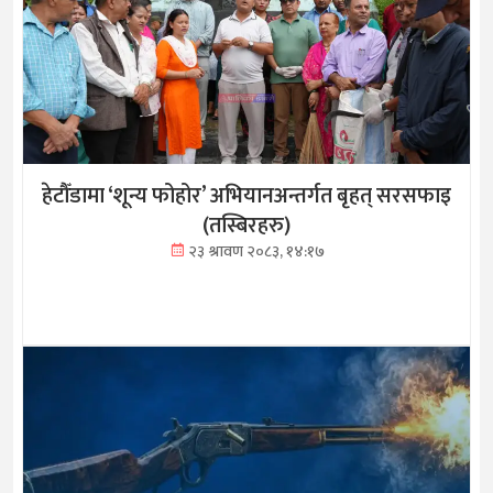
हेटौँडामा ‘शून्य फोहोर’ अभियानअन्तर्गत बृहत् सरसफाइ
(तस्बिरहरु)
२३ श्रावण २०८३, १४:१७