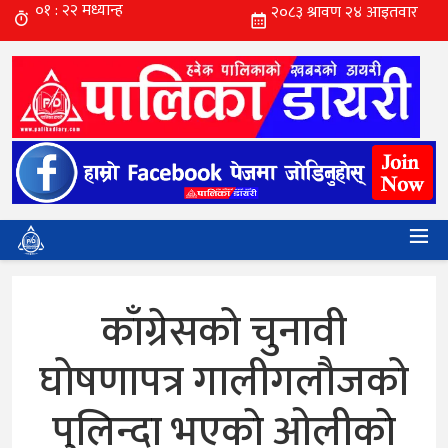
काँग्रेसको चुनावी
घोषणापत्र गालीगलौजको
पुलिन्दा भएकाे ओलीकाे