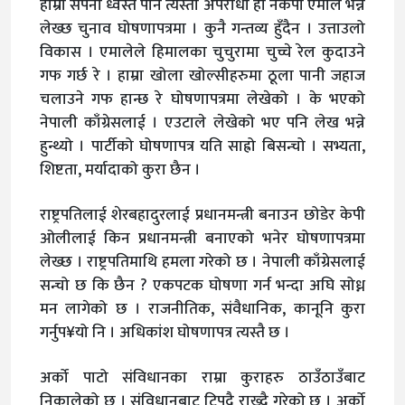
हाम्रो सपना ध्वस्त पार्ने त्यस्तो अपराधी हो नेकपा एमाले भन्ने
लेख्छ चुनाव घोषणापत्रमा । कुनै गन्तव्य हुँदैन । उत्ताउलो
विकास । एमालेले हिमालका चुचुरामा चुच्चे रेल कुदाउने
गफ गर्छ रे । हाम्रा खोला खोल्सीहरुमा ठूला पानी जहाज
चलाउने गफ हान्छ रे घोषणापत्रमा लेखेको । के भएको
नेपाली काँग्रेसलाई । एउटाले लेखेको भए पनि लेख भन्ने
हुन्थ्यो । पार्टीको घोषणापत्र यति साह्रो बिसन्चो । सभ्यता,
शिष्टता, मर्यादाको कुरा छैन ।
राष्ट्रपतिलाई शेरबहादुरलाई प्रधानमन्त्री बनाउन छोडेर केपी
ओलीलाई किन प्रधानमन्त्री बनाएको भनेर घोषणापत्रमा
लेख्छ । राष्ट्रपतिमाथि हमला गरेको छ । नेपाली काँग्रेसलाई
सन्चो छ कि छैन ? एकपटक घोषणा गर्न भन्दा अघि सोध्न
मन लागेको छ । राजनीतिक, संवैधानिक, कानूनि कुरा
गर्नुप¥यो नि । अधिकांश घोषणापत्र त्यस्तै छ ।
अर्को पाटो संविधानका राम्रा कुराहरु ठाउँठाउँबाट
निकालेको छ । संविधानबाट टिपदै राख्दै गरेको छ । अर्को