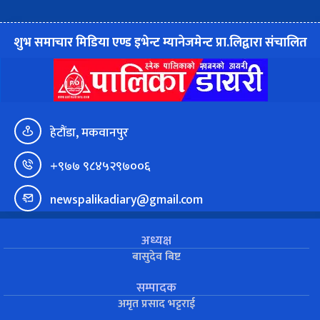
शुभ समाचार मिडिया एण्ड इभेन्ट म्यानेजमेन्ट प्रा.लिद्वारा संचालित
हेटौंडा, मकवानपुर
+९७७ ९८४५२९७००६
newspalikadiary@gmail.com
अध्यक्ष
बासुदेव बिष्ट
सम्पादक
अमृत प्रसाद भट्टराई