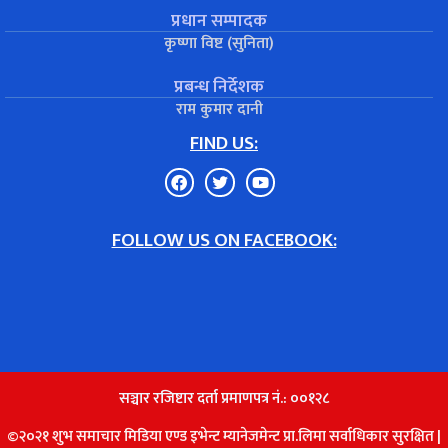
प्रधान सम्पादक
कृष्णा विष्ट (सुनिता)
प्रबन्ध निर्देशक
राम कुमार दानी
FIND US:
FOLLOW US ON FACEBOOK:
सञ्चार रजिष्टार दर्ता प्रमाणपत्र नं.: ००१२८
©२०२१ शुभ समाचार मिडिया एण्ड इभेन्ट म्यानेजमेन्ट प्रा.लिमा सर्वाधिकार सुरक्षित |