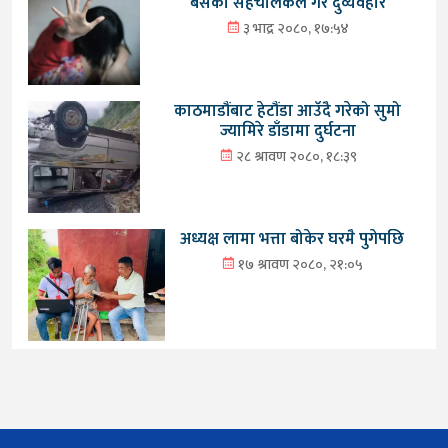
बसका सहचालकले गरे दुर्व्यवहार
३ भाद्र २०८०, १७:५४
काठमाडौंबाट हेटौंडा आउँदै गरेको सुमो
ज्यामिरे डाँडामा दुर्घटना
२८ श्रावण २०८०, १८:३९
अध्यक्ष लामा भत्ता बोकेर घरमै पुगेपछि
१७ श्रावण २०८०, २१:०५