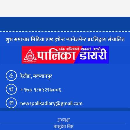
शुभ समाचार मिडिया एण्ड इभेन्ट म्यानेजमेन्ट प्रा.लिद्वारा संचालित
हेटौंडा, मकवानपुर
+९७७ ९८४५२९७००६
newspalikadiary@gmail.com
अध्यक्ष
बासुदेव बिष्ट