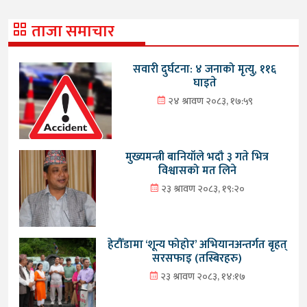
ताजा समाचार
सवारी दुर्घटना: ४ जनाको मृत्यु, ११६
घाइते
२४ श्रावण २०८३, १७:५९
मुख्यमन्त्री बानियाँले भदौ ३ गते भित्र
विश्वासको मत लिने
२३ श्रावण २०८३, १९:२०
हेटौँडामा ‘शून्य फोहोर’ अभियानअन्तर्गत बृहत्
सरसफाइ (तस्बिरहरु)
२३ श्रावण २०८३, १४:१७