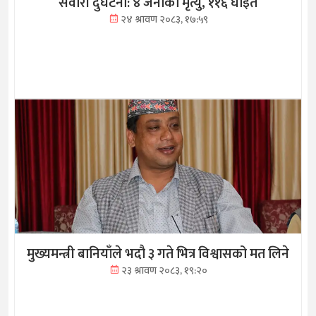
सवारी दुर्घटना: ४ जनाको मृत्यु, ११६ घाइते
२४ श्रावण २०८३, १७:५९
मुख्यमन्त्री बानियाँले भदौ ३ गते भित्र विश्वासको मत लिने
२३ श्रावण २०८३, १९:२०