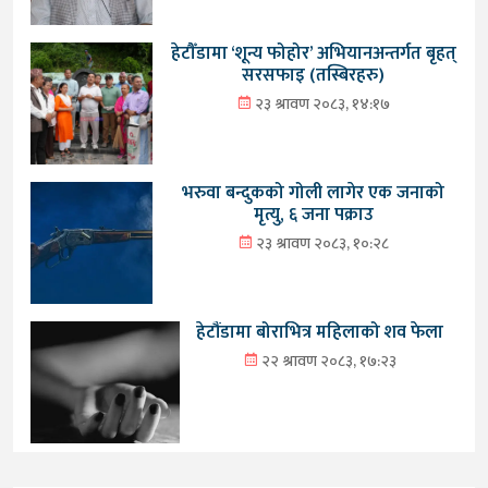
हेटौँडामा ‘शून्य फोहोर’ अभियानअन्तर्गत बृहत्
सरसफाइ (तस्बिरहरु)
२३ श्रावण २०८३, १४:१७
भरुवा बन्दुकको गोली लागेर एक जनाको
मृत्यु, ६ जना पक्राउ
२३ श्रावण २०८३, १०:२८
हेटौंडामा बोराभित्र महिलाको शव फेला
२२ श्रावण २०८३, १७:२३