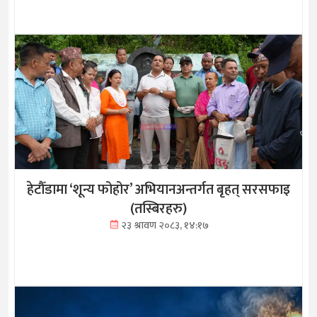
हेटौँडामा ‘शून्य फोहोर’ अभियानअन्तर्गत बृहत् सरसफाइ
(तस्बिरहरु)
२३ श्रावण २०८३, १४:१७