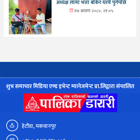
अध्यक्ष लामा भत्ता बोकेर घरमै पुगेपछि
१७ श्रावण २०८०, २१:०५
शुभ समाचार मिडिया एण्ड इभेन्ट म्यानेजमेन्ट प्रा.लिद्वारा संचालित
हेटौंडा, मकवानपुर