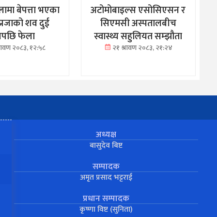
ामा बेपत्ता भएका
अटोमोबाइल्स एसोसिएसन र
्रजाको शव दुई
सिएमसी अस्पतालबीच
नपछि फेला
स्वास्थ्य सहुलियत सम्झौता
्रावण २०८३, १२:५८
२१ श्रावण २०८३, २१:२४
अध्यक्ष
बासुदेव बिष्ट
सम्पादक
अमृत प्रसाद भट्टराई
प्रधान सम्पादक
कृष्णा विष्ट (सुनिता)