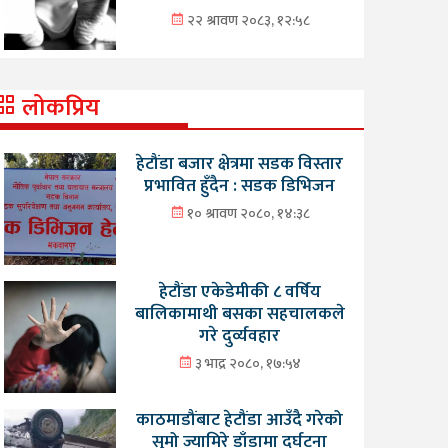
२२ श्रावण २०८३, १२:५८
लोकप्रिय
हेटौंडा बजार क्षेत्रमा सडक विस्तार
प्रभावित हुँदैन : सडक डिभिजन
१० श्रावण २०८०, १४:३८
हेटौंडा एकेडेमीकी ८ वर्षिय
बालिकामाथी बसका सहचालकले
गरे दुर्व्यवहार
३ भाद्र २०८०, १७:५४
काठमाडौंबाट हेटौंडा आउँदै गरेको
सुमो ज्यामिरे डाँडामा दुर्घटना