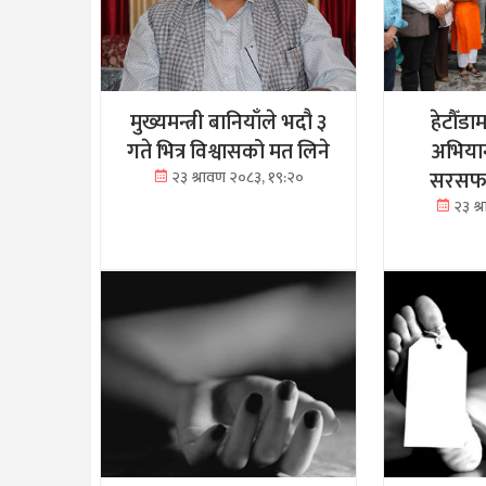
मुख्यमन्त्री बानियाँले भदौ ३
हेटौँडा
गते भित्र विश्वासको मत लिने
अभियान
सरसफाइ
२३ श्रावण २०८३, १९:२०
२३ श