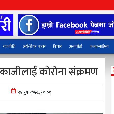
राजनीति
अर्थ/शेयर बजार
विचार
अन्तर्वार्ता
कला/साहित्य
काजीलाई कोरोना संक्रमण
२४ पुष २०७८, १०:०१