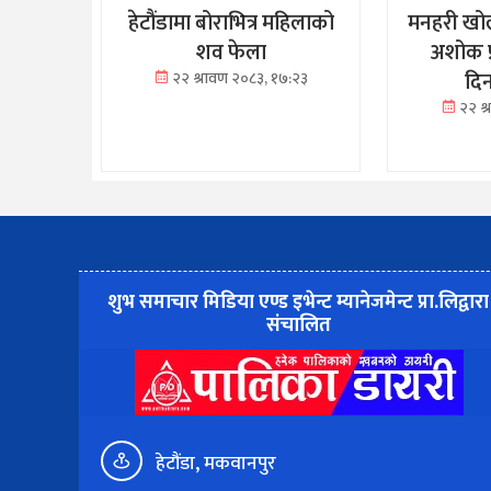
हेटौंडामा बोराभित्र महिलाको
मनहरी खोल
शव फेला
अशोक प
दि
२२ श्रावण २०८३, १७:२३
२२ श
शुभ समाचार मिडिया एण्ड इभेन्ट म्यानेजमेन्ट प्रा.लिद्वारा
संचालित
हेटौंडा, मकवानपुर