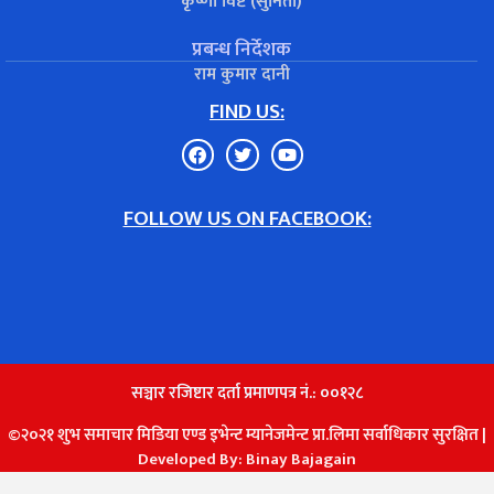
कृष्णा विष्ट (सुनिता)
प्रबन्ध निर्देशक
राम कुमार दानी
FIND US:
FOLLOW US ON FACEBOOK:
सञ्चार रजिष्टार दर्ता प्रमाणपत्र नं.: ००१२८
©२०२१ शुभ समाचार मिडिया एण्ड इभेन्ट म्यानेजमेन्ट प्रा.लिमा सर्वाधिकार सुरक्षित |
Developed By:
Binay Bajagain