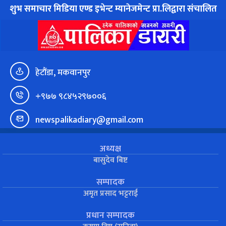
शुभ समाचार मिडिया एण्ड इभेन्ट म्यानेजमेन्ट प्रा.लिद्वारा संचालित
हेटौंडा, मकवानपुर
+९७७ ९८४५२९७००६
newspalikadiary@gmail.com
अध्यक्ष
बासुदेव बिष्ट
सम्पादक
अमृत प्रसाद भट्टराई
प्रधान सम्पादक