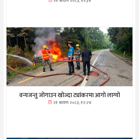
२१ श्रावण २०८३, १९:३४
वन्यजन्तु जोगाउन खोज्दा ट्यांकरमा आगो लाग्यो
२१ श्रावण २०८३, १२:२४