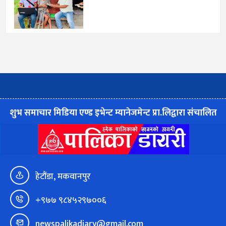
शुभ समाचार मिडिया एण्ड इभेन्ट म्यानेजमेन्ट प्रा.लिद्वारा संचालित
हेटौंडा, मकवानपुर
+९७७ ९८४५२९७००६
newspalikadiary@gmail.com