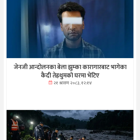
जेनजी आन्दोलनका बेला झुम्का कारागारबाट भागेका
कैदी तेह्रथुमको घरमा भेटिए
२१ श्रावण २०८३, १२:१४