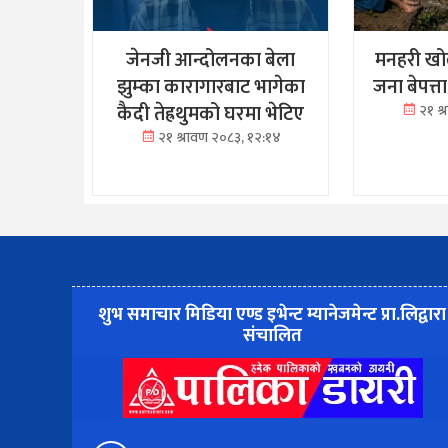
जेनजी आन्दोलनका बेला
मनहरी खोल
झुम्का कारागारबाट भागेका
जना बेपत्त
कैदी तेह्रथुमको घरमा भेटिए
२१ श
२१ श्रावण २०८३, १२:१४
शुभ समाचार मिडिया एण्ड इभेन्ट म्यानेजमेन्ट प्रा.लिद्वारा
संचालित