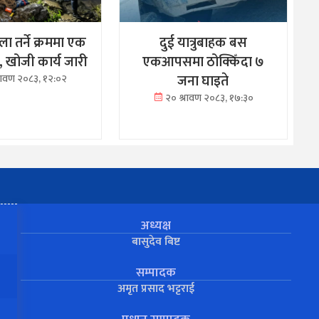
ा तर्ने क्रममा एक
दुई यात्रुबाहक बस
ा, खोजी कार्य जारी
एकआपसमा ठोक्किँदा ७
जना घाइते
्रावण २०८३, १२:०२
२० श्रावण २०८३, १७:३०
अध्यक्ष
बासुदेव बिष्ट
सम्पादक
अमृत प्रसाद भट्टराई