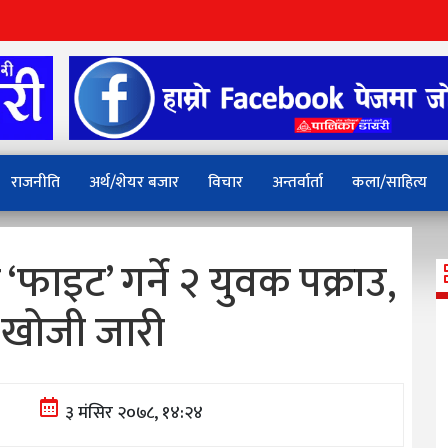
राजनीति
अर्थ/शेयर बजार
विचार
अन्तर्वार्ता
कला/साहित्य
‘फाइट’ गर्ने २ युवक पक्राउ,
 खोजी जारी
३ मंसिर २०७८, १४:२४