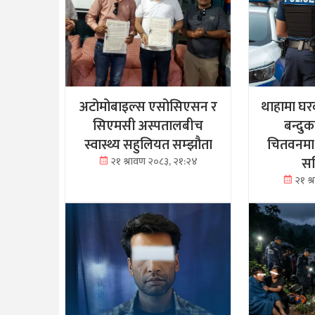
अटोमोबाइल्स एसोसिएसन र
थाहामा घर
सिएमसी अस्पतालबीच
बन्दु
स्वास्थ्य सहुलियत सम्झौता
चितवनमा
सह
२१ श्रावण २०८३, २१:२४
२१ श