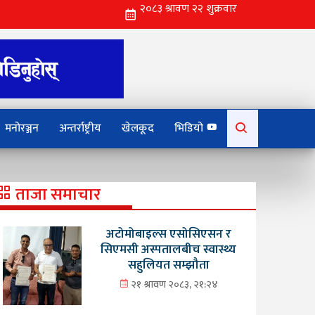
Search
मनोरञ्जन
अन्तर्राष्ट्रीय
खेलकूद
भिडियो
for:
ताजा समाचार
अटोमोबाइल्स एसोसिएसन र
सिएमसी अस्पतालबीच स्वास्थ्य
सहुलियत सम्झौता
२१ श्रावण २०८३, २१:२४