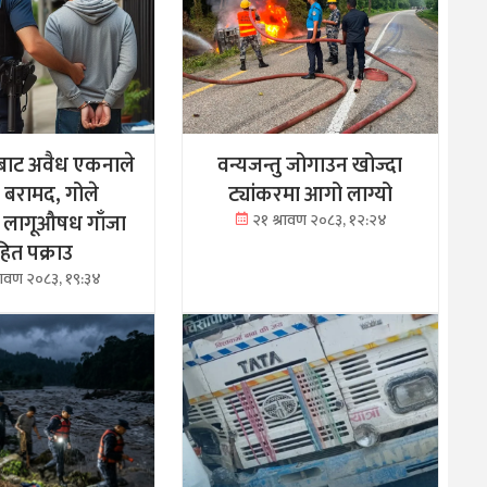
बाट अवैध एकनाले
वन्यजन्तु जोगाउन खोज्दा
क बरामद, गोले
ट्यांकरमा आगो लाग्यो
 लागूऔषध गाँजा
२१ श्रावण २०८३, १२:२४
ित पक्राउ
्रावण २०८३, १९:३४