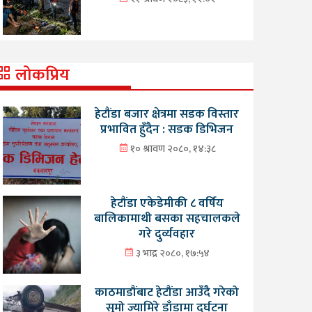
लोकप्रिय
हेटौंडा बजार क्षेत्रमा सडक विस्तार
प्रभावित हुँदैन : सडक डिभिजन
१० श्रावण २०८०, १४:३८
हेटौंडा एकेडेमीकी ८ वर्षिय
बालिकामाथी बसका सहचालकले
गरे दुर्व्यवहार
३ भाद्र २०८०, १७:५४
काठमाडौंबाट हेटौंडा आउँदै गरेको
सुमो ज्यामिरे डाँडामा दुर्घटना