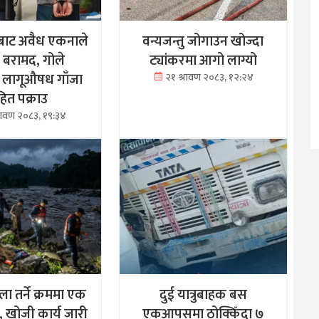
बाट अवैध एकनाले
वन्यजन्तु जोगाउन खोज्दा
क बरामद, गोले
ट्यांकरमा आगो लाग्यो
 लागूऔषध गाँजा
२१ श्रावण २०८३, १२:२४
ित पक्राउ
्रावण २०८३, १९:३४
ा तर्ने क्रममा एक
दुई यात्रुबाहक बस
ा, खोजी कार्य जारी
एकआपसमा ठोक्किँदा ७