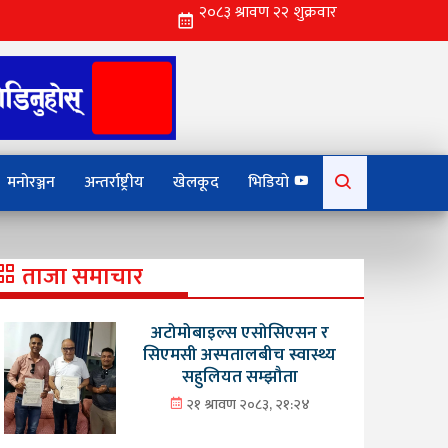
Search
मनोरञ्जन
अन्तर्राष्ट्रीय
खेलकूद
भिडियो
for:
ताजा समाचार
अटोमोबाइल्स एसोसिएसन र
सिएमसी अस्पतालबीच स्वास्थ्य
सहुलियत सम्झौता
२१ श्रावण २०८३, २१:२४