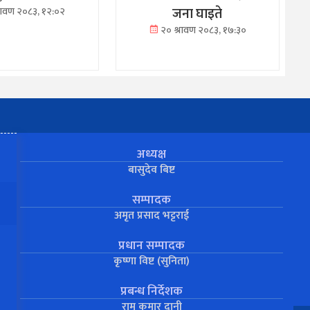
जना घाइते
्रावण २०८३, १२:०२
२० श्रावण २०८३, १७:३०
अध्यक्ष
बासुदेव बिष्ट
सम्पादक
अमृत प्रसाद भट्टराई
प्रधान सम्पादक
कृष्णा विष्ट (सुनिता)
प्रबन्ध निर्देशक
राम कुमार दानी