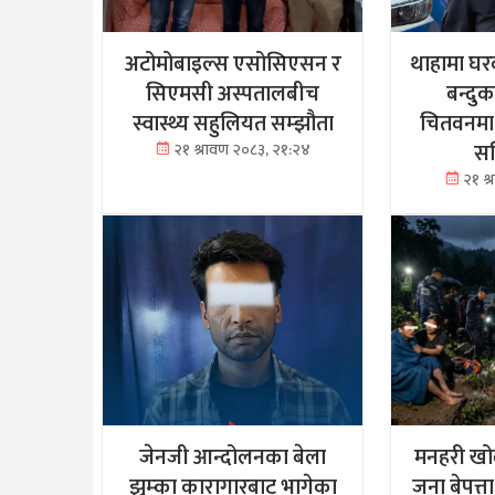
अटोमोबाइल्स एसोसिएसन र
थाहामा घर
सिएमसी अस्पतालबीच
बन्दु
स्वास्थ्य सहुलियत सम्झौता
चितवनमा
सह
२१ श्रावण २०८३, २१:२४
२१ श
जेनजी आन्दोलनका बेला
मनहरी खोल
झुम्का कारागारबाट भागेका
जना बेपत्त