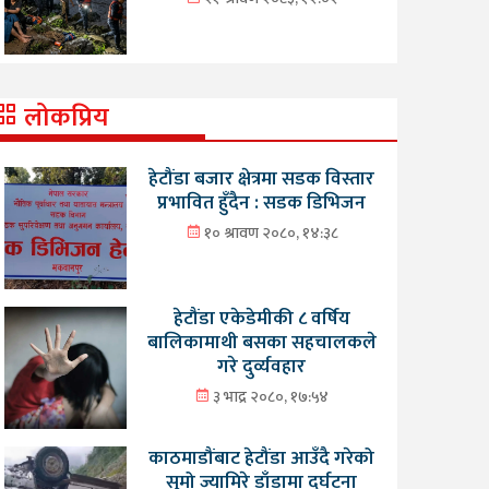
लोकप्रिय
हेटौंडा बजार क्षेत्रमा सडक विस्तार
प्रभावित हुँदैन : सडक डिभिजन
१० श्रावण २०८०, १४:३८
हेटौंडा एकेडेमीकी ८ वर्षिय
बालिकामाथी बसका सहचालकले
गरे दुर्व्यवहार
३ भाद्र २०८०, १७:५४
काठमाडौंबाट हेटौंडा आउँदै गरेको
सुमो ज्यामिरे डाँडामा दुर्घटना