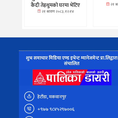
कैदी तेह्रथुमको घरमा भेटिए
२१ श
२१ श्रावण २०८३, १२:१४
शुभ समाचार मिडिया एण्ड इभेन्ट म्यानेजमेन्ट प्रा.लिद्वारा
संचालित
हेटौंडा, मकवानपुर
+९७७ ९८४५२९७००६