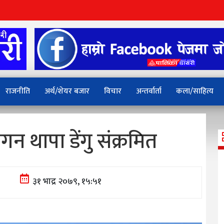
राजनीति
अर्थ/शेयर बजार
विचार
अन्तर्वार्ता
कला/साहित्य
 गगन थापा डेंगु संक्रमित
३१ भाद्र २०७९, १५:५१