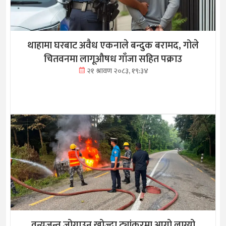
थाहामा घरबाट अवैध एकनाले बन्दुक बरामद, गोले
चितवनमा लागूऔषध गाँजा सहित पक्राउ
२१ श्रावण २०८३, १९:३४
वन्यजन्तु जोगाउन खोज्दा ट्यांकरमा आगो लाग्यो