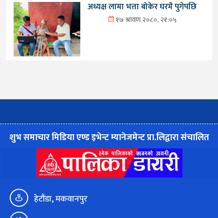
अध्यक्ष लामा भत्ता बोकेर घरमै पुगेपछि
१७ श्रावण २०८०, २१:०५
शुभ समाचार मिडिया एण्ड इभेन्ट म्यानेजमेन्ट प्रा.लिद्वारा संचालित
हेटौंडा, मकवानपुर