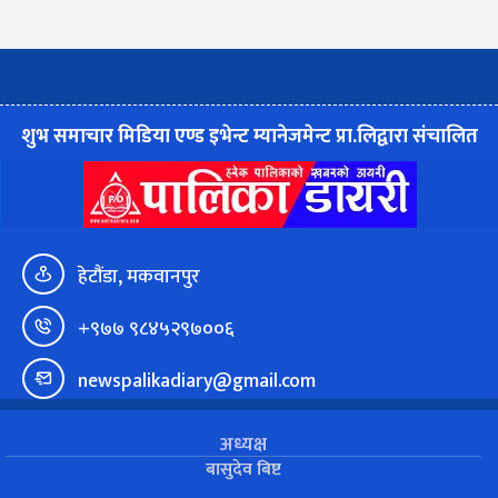
शुभ समाचार मिडिया एण्ड इभेन्ट म्यानेजमेन्ट प्रा.लिद्वारा संचालित
हेटौंडा, मकवानपुर
+९७७ ९८४५२९७००६
newspalikadiary@gmail.com
अध्यक्ष
बासुदेव बिष्ट