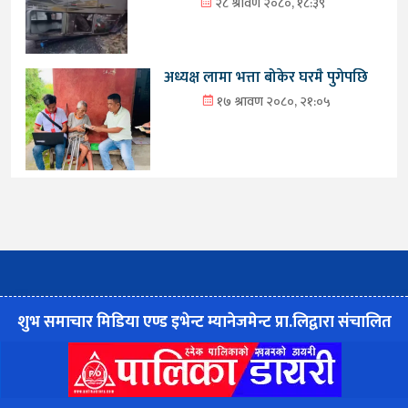
२८ श्रावण २०८०, १८:३९
अध्यक्ष लामा भत्ता बोकेर घरमै पुगेपछि
१७ श्रावण २०८०, २१:०५
शुभ समाचार मिडिया एण्ड इभेन्ट म्यानेजमेन्ट प्रा.लिद्वारा संचालित