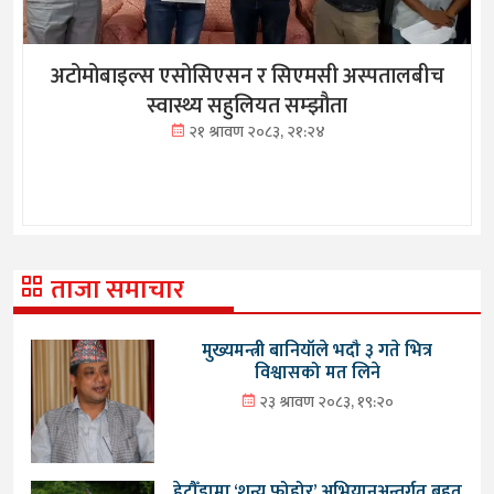
अटोमोबाइल्स एसोसिएसन र सिएमसी अस्पतालबीच
स्वास्थ्य सहुलियत सम्झौता
२१ श्रावण २०८३, २१:२४
ताजा समाचार
मुख्यमन्त्री बानियाँले भदौ ३ गते भित्र
विश्वासको मत लिने
२३ श्रावण २०८३, १९:२०
हेटौँडामा ‘शून्य फोहोर’ अभियानअन्तर्गत बृहत्