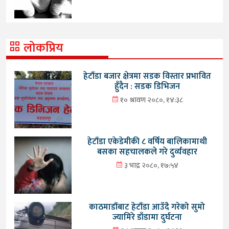
लोकप्रिय
हेटौंडा बजार क्षेत्रमा सडक विस्तार प्रभावित
हुँदैन : सडक डिभिजन
१० श्रावण २०८०, १४:३८
हेटौंडा एकेडेमीकी ८ वर्षिय बालिकामाथी
बसका सहचालकले गरे दुर्व्यवहार
३ भाद्र २०८०, १७:५४
काठमाडौंबाट हेटौंडा आउँदै गरेको सुमो
ज्यामिरे डाँडामा दुर्घटना