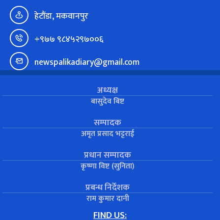
हेटौंडा, मकवानपुर
+९७७ ९८४५२९७००६
newspalikadiary@gmail.com
अध्यक्ष
बासुदेव बिष्ट
सम्पादक
अमृत प्रसाद भट्टराई
प्रधान सम्पादक
कृष्णा विष्ट (सुनिता)
प्रबन्ध निर्देशक
राम कुमार दानी
FIND US: