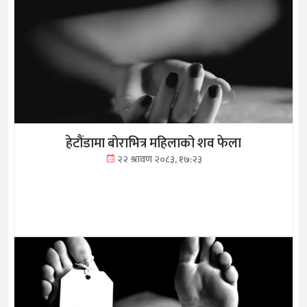
हेटौंडामा बोराभित्र महिलाको शव फेला
२२ श्रावण २०८३, १७:२३