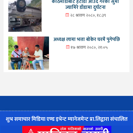
काठमाडौंबाट हेटौंडा आउँदै गरेको सुमो
ज्यामिरे डाँडामा दुर्घटना
२८ श्रावण २०८०, १८:३९
अध्यक्ष लामा भत्ता बोकेर घरमै पुगेपछि
१७ श्रावण २०८०, २१:०५
शुभ समाचार मिडिया एण्ड इभेन्ट म्यानेजमेन्ट प्रा.लिद्वारा संचालित