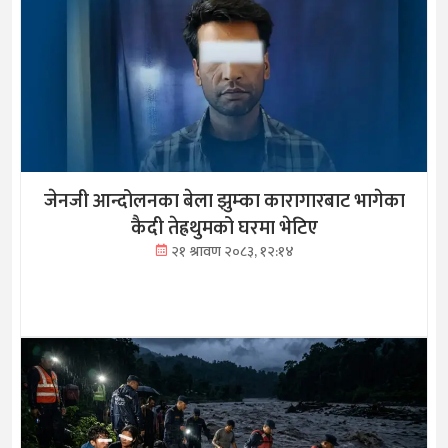
जेनजी आन्दोलनका बेला झुम्का कारागारबाट भागेका
कैदी तेह्रथुमको घरमा भेटिए
२१ श्रावण २०८३, १२:१४