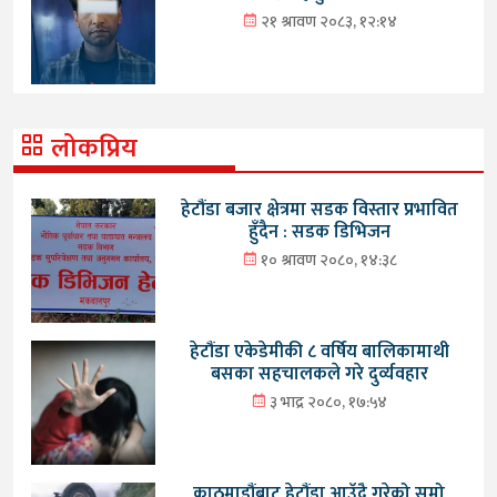
२१ श्रावण २०८३, १२:१४
लोकप्रिय
हेटौंडा बजार क्षेत्रमा सडक विस्तार प्रभावित
हुँदैन : सडक डिभिजन
१० श्रावण २०८०, १४:३८
हेटौंडा एकेडेमीकी ८ वर्षिय बालिकामाथी
बसका सहचालकले गरे दुर्व्यवहार
३ भाद्र २०८०, १७:५४
काठमाडौंबाट हेटौंडा आउँदै गरेको सुमो