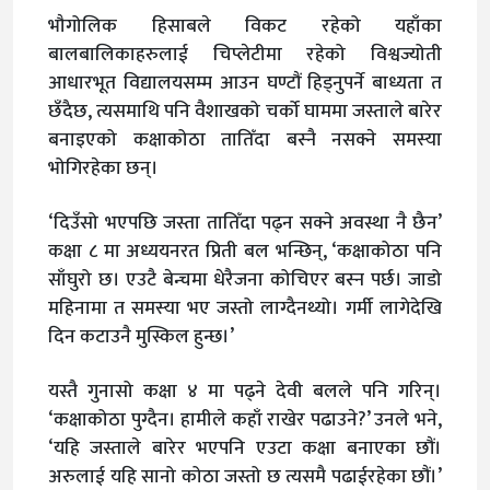
भौगोलिक हिसाबले विकट रहेको यहाँका
बालबालिकाहरुलाई चिप्लेटीमा रहेको विश्वज्योती
आधारभूत विद्यालयसम्म आउन घण्टौं हिड्नुपर्ने बाध्यता त
छँदैछ, त्यसमाथि पनि वैशाखको चर्को घाममा जस्ताले बारेर
बनाइएको कक्षाकोठा तातिँदा बस्नै नसक्ने समस्या
भोगिरहेका छन्।
‘दिउँसो भएपछि जस्ता तातिँदा पढ्न सक्ने अवस्था नै छैन’
कक्षा ८ मा अध्ययनरत प्रिती बल भन्छिन्, ‘कक्षाकोठा पनि
साँघुरो छ। एउटै बेन्चमा धेरैजना कोचिएर बस्न पर्छ। जाडो
महिनामा त समस्या भए जस्तो लाग्दैनथ्यो। गर्मी लागेदेखि
दिन कटाउनै मुस्किल हुन्छ।’
यस्तै गुनासो कक्षा ४ मा पढ्ने देवी बलले पनि गरिन्।
‘कक्षाकोठा पुग्दैन। हामीले कहाँ राखेर पढाउने?’ उनले भने,
‘यहि जस्ताले बारेर भएपनि एउटा कक्षा बनाएका छौं।
अरुलाई यहि सानो कोठा जस्तो छ त्यसमै पढाईरहेका छौं।’