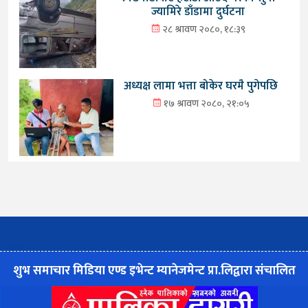
ज्यामिरे डाँडामा दुर्घटना
२८ श्रावण २०८०, १८:३९
अध्यक्ष लामा भत्ता बोकेर घरमै पुगेपछि
१७ श्रावण २०८०, २१:०५
शुभ समाचार मिडिया एण्ड इभेन्ट म्यानेजमेन्ट प्रा.लिद्वारा संचालित