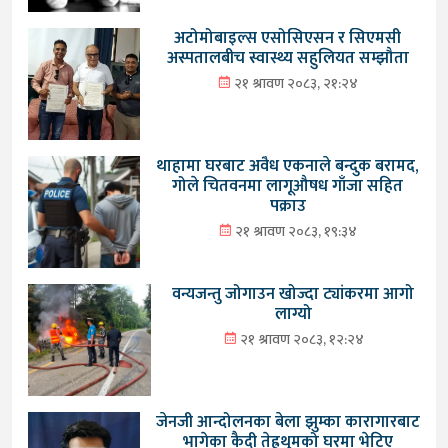
अटोमोबाइल्स एसोसिएसन र सिएमसी
अस्पतालबीच स्वास्थ्य सहुलियत सम्झौता
२१ श्रावण २०८३, २१:२४
थाहामा घरबाट अवैध एकनाले बन्दुक बरामद,
गोले चितवनमा लागूऔषध गाँजा सहित
पक्राउ
२१ श्रावण २०८३, १९:३४
वन्यजन्तु जोगाउन खोज्दा ट्यांकरमा आगो
लाग्यो
२१ श्रावण २०८३, १२:२४
जेनजी आन्दोलनका बेला झुम्का कारागारबाट
भागेका कैदी तेह्रथुमको घरमा भेटिए