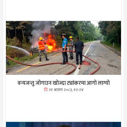
वन्यजन्तु जोगाउन खोज्दा ट्यांकरमा आगो लाग्यो
२१ श्रावण २०८३, १२:२४