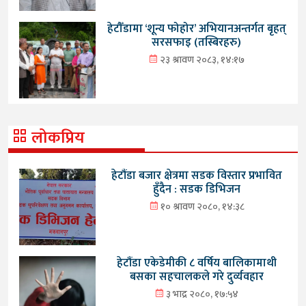
हेटौँडामा ‘शून्य फोहोर’ अभियानअन्तर्गत बृहत्
सरसफाइ (तस्बिरहरु)
२३ श्रावण २०८३, १४:१७
लोकप्रिय
हेटौंडा बजार क्षेत्रमा सडक विस्तार प्रभावित
हुँदैन : सडक डिभिजन
१० श्रावण २०८०, १४:३८
हेटौंडा एकेडेमीकी ८ वर्षिय बालिकामाथी
बसका सहचालकले गरे दुर्व्यवहार
३ भाद्र २०८०, १७:५४