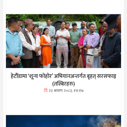
हेटौँडामा ‘शून्य फोहोर’ अभियानअन्तर्गत बृहत् सरसफाइ
(तस्बिरहरु)
२३ श्रावण २०८३, १४:१७