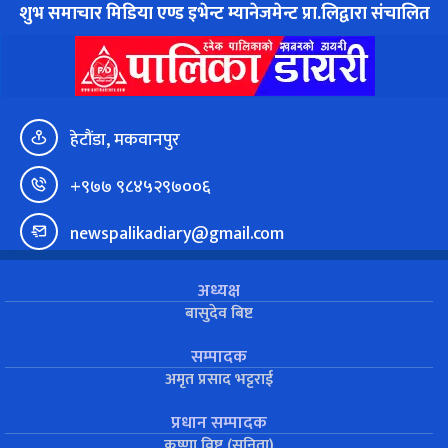
शुभ समाचार मिडिया एण्ड इभेन्ट म्यानेजमेन्ट प्रा.लिद्वारा संचालित
हेटौंडा, मकवानपुर
+९७७ ९८४५२९७००६
newspalikadiary@gmail.com
अध्यक्ष
बासुदेव बिष्ट
सम्पादक
अमृत प्रसाद भट्टराई
प्रधान सम्पादक
कृष्णा विष्ट (सुनिता)