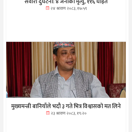
सवारी दुर्घटना: ४ जनाको मृत्यु, ११६ घाइते
२४ श्रावण २०८३, १७:५९
मुख्यमन्त्री बानियाँले भदौ ३ गते भित्र विश्वासको मत लिने
२३ श्रावण २०८३, १९:२०