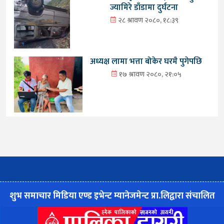
ज्यामिरे डाँडामा दुर्घटना
२८ श्रावण २०८०, १८:३९
अध्यक्ष लामा भत्ता बोकेर घरमै पुगेपछि
१७ श्रावण २०८०, २१:०५
शुभ समाचार मिडिया एण्ड इभेन्ट म्यानेजमेन्ट प्रा.लिद्वारा संचालित