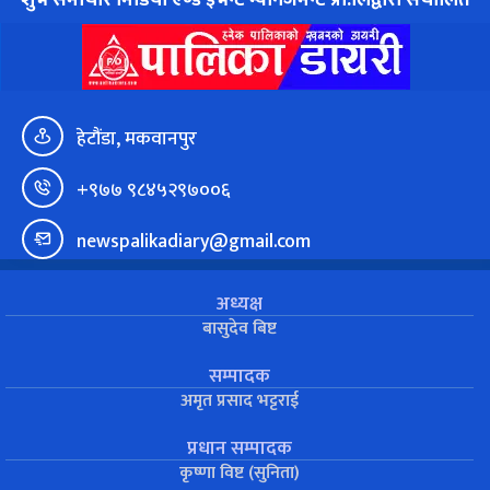
शुभ समाचार मिडिया एण्ड इभेन्ट म्यानेजमेन्ट प्रा.लिद्वारा संचालित
हेटौंडा, मकवानपुर
+९७७ ९८४५२९७००६
newspalikadiary@gmail.com
अध्यक्ष
बासुदेव बिष्ट
सम्पादक
अमृत प्रसाद भट्टराई
प्रधान सम्पादक
कृष्णा विष्ट (सुनिता)